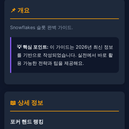
📌 개요
Snowflakes 슬롯 완벽 가이드.
💡 핵심 포인트:
이 가이드는 2026년 최신 정보
를 기반으로 작성되었습니다. 실전에서 바로 활
용 가능한 전략과 팁을 제공해요.
📖 상세 정보
포커 핸드 랭킹