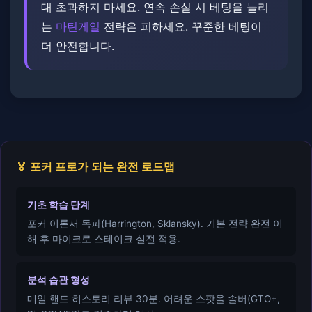
대 초과하지 마세요. ​​연속 손실 시 베팅을 늘리
는
마틴게일
전략은 피하세요. 꾸준한 베팅이
더 안전합니다.
🏅 포커 프로가 되는 완전 로드맵
기초 학습 단계
포커 이론서 독파(Harrington, Sklansky). 기본 전략 완전 이
해 후 마이크로 스테이크 실전 적용.
분석 습관 형성
매일 핸드 히스토리 리뷰 30분. 어려운 스팟을 솔버(GTO+,