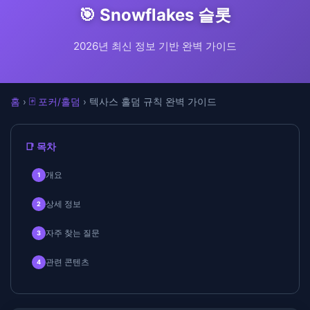
🎯 Snowflakes 슬롯
2026년 최신 정보 기반 완벽 가이드
홈
›
🃏 포커/홀덤
› 텍사스 홀덤 규칙 완벽 가이드
📑 목차
개요
1
상세 정보
2
자주 찾는 질문
3
관련 콘텐츠
4