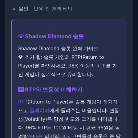
올인
- 보유 칩 전액 베팅
💡 Shadow Diamond 슬롯
Shadow Diamond 슬롯 완벽 가이드.
💎 추가 팁: 슬롯 게임의 RTP(Return to
Player)를 확인하세요. ​96% 이상의 RTP를 가
진 게임이 장기적으로 유리합니다.
🎰 RTP와 변동성 이해하기
RTP
(Return to Player)는 슬롯 게임이 장기적
으로
플레이어
에게 돌려주는 비율입니다. ​​변동
성(Volatility)은 당첨 빈도와 크기를 나타냅니
다. ​​96% RTP는 100원 베팅 시 평균 96원을 돌
려받는다는 의미입니다. ​​고변동성 슬롯은 큰 당