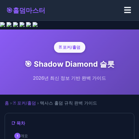
☰
🎯
홀덤마스터
🃏 포커/홀덤
🎯 Shadow Diamond 슬롯
2026년 최신 정보 기반 완벽 가이드
홈
›
🃏 포커/홀덤
› 텍사스 홀덤 규칙 완벽 가이드
📑 목차
개요
1