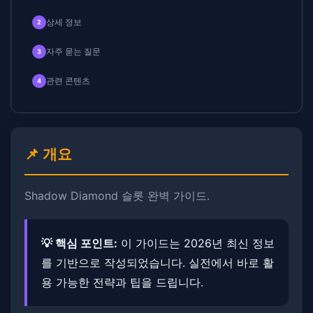
상세 정보
2
자주 묻는 질문
3
관련 콘텐츠
4
📌 개요
Shadow Diamond 슬롯 완벽 가이드.
💡 핵심 포인트:
이 가이드는 2026년 최신 정보
를 기반으로 작성되었습니다. 실전에서 바로 활
용 가능한 전략과 팁을 드립니다.