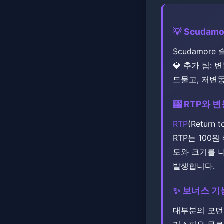
💡 Scudam
Scudamore
💎 추가 팁: 
드물고, 저변
🎰 RTP와
RTP
(Retur
RTP는 100원
도와 크기를 
발생합니다.
✨ 보너스 기
대부분의 모던 