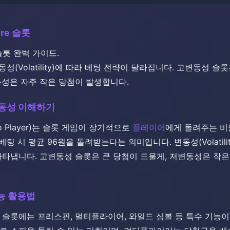
ore 슬롯
 슬롯 완벽 가이드.
변동성(Volatility)에 따라 베팅 전략이 달라집니다. 고변동성 슬
동성은 자주 작은 당첨이 발생합니다.
 변동성 이해하기
n to Player)는 슬롯 게임이 장기적으로
플레이어
에게 돌려주는 비율입
 베팅 시 평균 96원을 돌려받는다는 의미입니다. ​​변동성(Volatili
나타냅니다. 고변동성 슬롯은 큰 당첨이 드물게, 저변동성은 작은
능 활용법
슬롯에는 프리스핀, 멀티플라이어, 와일드 심볼 등 특수 기능이 