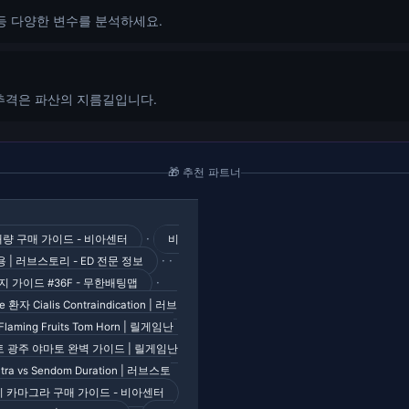
 등 다양한 변수를 분석하세요.
 추격은 파산의 지름길입니다.
🎁 추천 파트너
·
량 구매 가이드 - 비아센터
비
· ·
| 러브스토리 - ED 전문 정보
·
 가이드 #36F - 무한배팅맵
se 환자 Cialis Contraindication | 러브
Flaming Fruits Tom Horn | 릴게임난
 광주 야마토 완벽 가이드 | 릴게임난
itra vs Sendom Duration | 러브스토
 카마그라 구매 가이드 - 비아센터