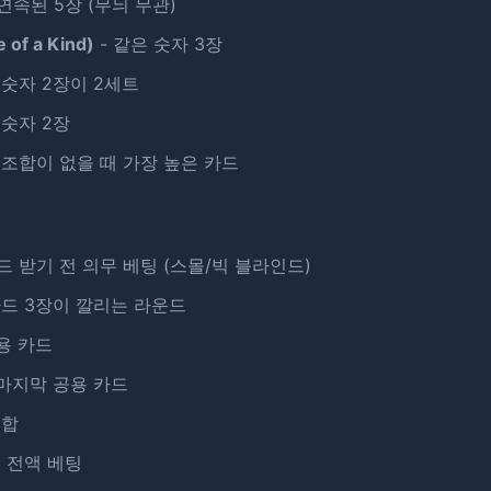
 연속된 5장 (무늬 무관)
of a Kind)
- 같은 숫자 3장
 숫자 2장이 2세트
 숫자 2장
 조합이 없을 때 가장 높은 카드
드 받기 전 의무 베팅 (스몰/빅 블라인드)
카드 3장이 깔리는 라운드
용 카드
 마지막 공용 카드
총합
칩 전액 베팅