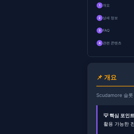
개요
1
상세 정보
2
FAQ
3
관련 콘텐츠
4
📌 개요
Scudamore 슬
💡 핵심 포인트
활용 가능한 