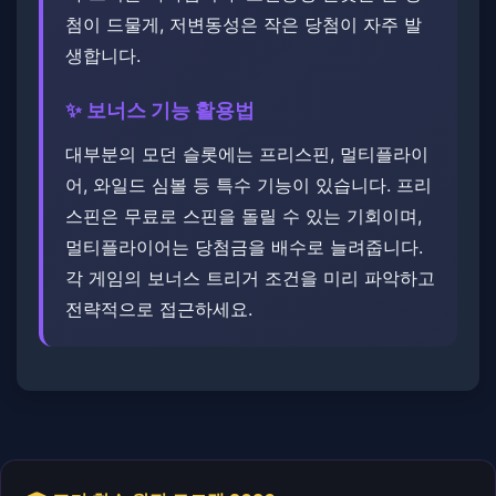
첨이 드물게, 저변동성은 작은 당첨이 자주 발
생합니다.
✨ 보너스 기능 활용법
대부분의 모던 슬롯에는 프리스핀, 멀티플라이
어, 와일드 심볼 등 특수 기능이 있습니다. ​​프리
스핀은 무료로 스핀을 돌릴 수 있는 기회이며,
멀티플라이어는 당첨금을 배수로 늘려줍니다. ​
각 게임의 보너스 트리거 조건을 미리 파악하고
전략적으로 접근하세요.