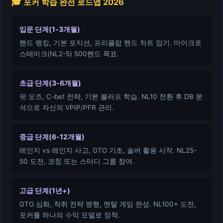
🎓 포커 학습 완전 로드맵 2026
입문 단계(1-3개월)
핸드 랭킹, 기본 포지션, 프리플랍 핸드 차트 암기. 마이크로
스테이크(NL2-5) 500핸드 목표.
초급 단계(3-6개월)
팟 오즈, C-bet 전략, 기본 블러프 학습. NL10 전환 후 DB 분
석으로 자신의 VPIP/PFR 관리.
중급 단계(6-12개월)
레인지 vs 레인지 사고, GTO 기초, 솔버 활용 시작. NL25-
50 도전, 코칭 또는 스터디 그룹 참여.
고급 단계(1년+)
GTO 심화, 착취 전략 병행, 멘탈 게임 완성. NL100+ 도전,
포커를 하나의 수익 모델로 정착.