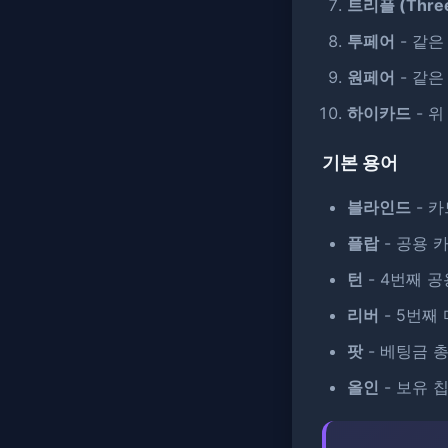
트리플 (Three 
투페어
- 같은
원페어
- 같은
하이카드
- 위
기본 용어
블라인드
- 카
플랍
- 공용 
턴
- 4번째 공
리버
- 5번째
팟
- 베팅금 
올인
- 보유 