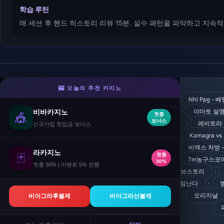
학습 루틴
매 세션 후 핸드 히스토리 리뷰 15분. 실수 패턴을 파악하고 지속
🎰 오늘의 추천 카지노
조이카지노
- 우리계열
Nhl Ppg -
룰렛/슬롯/스포츠 상시 이벤트 진행.
·
비바카지노
야마토 설명
🎪
첫충
🎁 상시 이벤트
보너스
·
레비트라 
신규가입 첫입금 보너스
Kamagra vs 
비맥스 처방 -
라카지노
🃏
첫충
7m농구스코
30%
첫충 30% | 이벤트 5% 진행
·
브스토리
·
임난다
·
오리지날
비아그라후불제
비아그라선불제