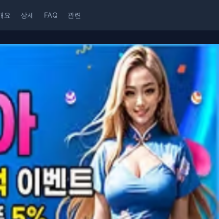
개요
상세
FAQ
관련