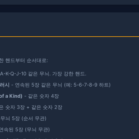
한 핸드부터 순서대로:
 A-K-Q-J-10 같은 무늬. ​가장 강한 핸드.
플러시
- 연속된 5장 같은 무늬 (예: 5-6-7-8-9 하트)
f a Kind)
- 같은 숫자 4장
은 숫자 3장 + 같은 숫자 2장
 무늬 5장 (순서 무관)
 연속된 5장 (무늬 무관)