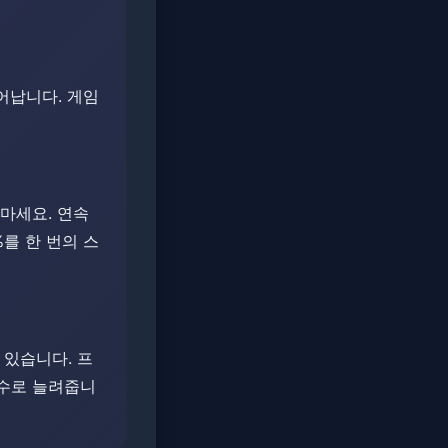
어납니다. 게임
세요. ​연속
%를 한 번의 스
있습니다. ​프
배수로 늘려줍니