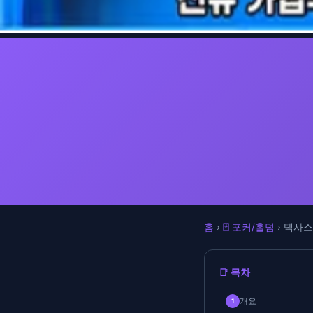
홈
›
🃏 포커/홀덤
› 텍사스
📑 목차
개요
1