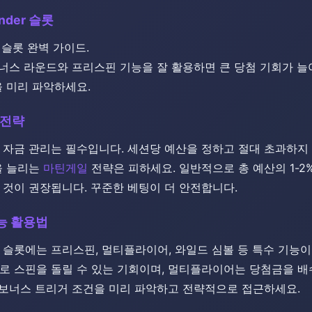
under 슬롯
er 슬롯 완벽 가이드.
 보너스 라운드와 프리스핀 기능을 잘 활용하면 큰 당첨 기회가 늘
을 미리 파악하세요.
 전략
 자금 관리는 필수입니다. 세션당 예산을 정하고 절대 초과하지 마
을 늘리는
마틴게일
전략은 피하세요. ​​일반적으로 총 예산의 1-2
 것이 권장됩니다. 꾸준한 베팅이 더 안전합니다.
능 활용법
슬롯에는 프리스핀, 멀티플라이어, 와일드 심볼 등 특수 기능이 
로 스핀을 돌릴 수 있는 기회이며, 멀티플라이어는 당첨금을 
의 보너스 트리거 조건을 미리 파악하고 전략적으로 접근하세요.