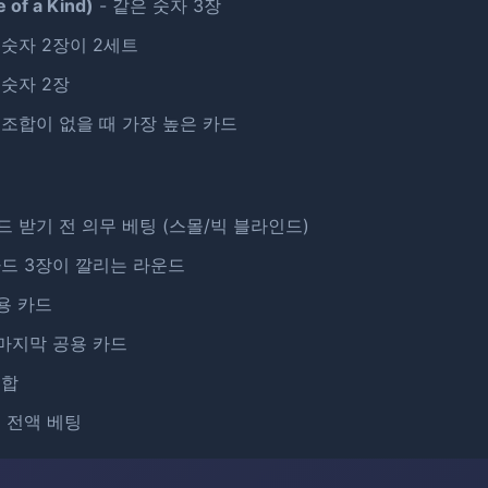
of a Kind)
- 같은 숫자 3장
 숫자 2장이 2세트
 숫자 2장
 조합이 없을 때 가장 높은 카드
드 받기 전 의무 베팅 (스몰/빅 블라인드)
카드 3장이 깔리는 라운드
용 카드
 마지막 공용 카드
총합
칩 전액 베팅