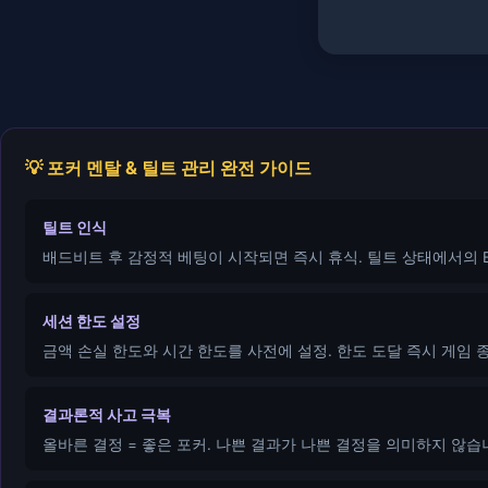
💡 포커 멘탈 & 틸트 관리 완전 가이드
틸트 인식
배드비트 후 감정적 베팅이 시작되면 즉시 휴식. 틸트 상태에서의 
세션 한도 설정
금액 손실 한도와 시간 한도를 사전에 설정. 한도 도달 즉시 게임 
결과론적 사고 극복
올바른 결정 = 좋은 포커. 나쁜 결과가 나쁜 결정을 의미하지 않습