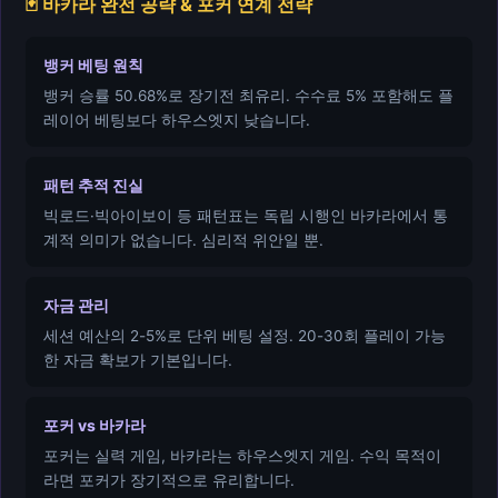
🃏 바카라 완전 공략 & 포커 연계 전략
뱅커 베팅 원칙
뱅커 승률 50.68%로 장기전 최유리. 수수료 5% 포함해도 플
레이어 베팅보다 하우스엣지 낮습니다.
패턴 추적 진실
빅로드·빅아이보이 등 패턴표는 독립 시행인 바카라에서 통
계적 의미가 없습니다. 심리적 위안일 뿐.
자금 관리
세션 예산의 2-5%로 단위 베팅 설정. 20-30회 플레이 가능
한 자금 확보가 기본입니다.
포커 vs 바카라
포커는 실력 게임, 바카라는 하우스엣지 게임. 수익 목적이
라면 포커가 장기적으로 유리합니다.