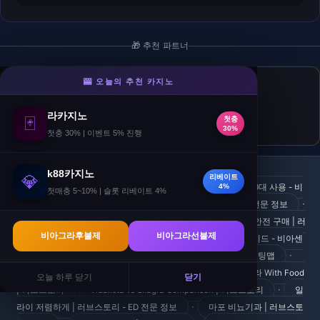
🎁 추천 파트너
🎰 오늘의 추천 카지노
카심바슬롯
- 슬롯
첫입금 20% · 매일첫입금 +5% · 10년 무사고.
라카지노
🃏
첫충
🎁 첫입금 20%
30%
첫충 30% | 이벤트 5% 진행
k88카지노
💎
리베이트
·
Ed Regenerative Medicine | 러브스토리
누리그라 40대 사용 - 비
4%
첫매충 5~10% | 슬롯 리베이트 4%
·
·
아센터
비아그라 Alternative Herbal | 러브스토리 - ED 전문 정보
· ·
레비트라 스트레스성 ED 가이드 - 비아센터
필데나 안전 구매 | 러
비아그라후불제
비아그라선불제
·
브스토리 2026 - 전문 ED 정보
아바나필 페이로니병 가이드 - 비아센
·
·
터
Best Prop Bets - 베팅 가이드 2026 #2C4 - 무한배팅맵
·
Stendra 50mg Daily | 러브스토리
Can I Take 비아그라 With Food
오늘 하루 닫기
닫기
·
| 러브스토리
Vidalista vs Silagra Comparison | 러브스토리
일
·
라이 저렴하게 | 러브스토리 - ED 전문 정보
마포 비뇨기과 | 러브스토