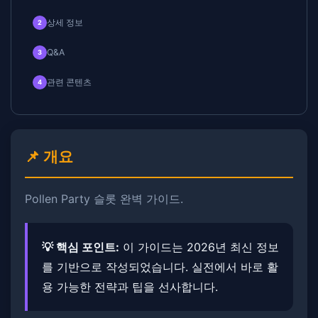
상세 정보
2
Q&A
3
관련 콘텐츠
4
📌 개요
Pollen Party 슬롯 완벽 가이드.
💡 핵심 포인트:
이 가이드는 2026년 최신 정보
를 기반으로 작성되었습니다. ​​실전에서 바로 활
용 가능한 전략과 팁을 선사합니다.