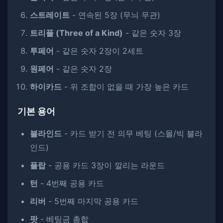
스트레이트
- 연속된 5장 (무늬 무관)
트리플 (Three of a Kind)
- 같은 숫자 3장
투페어
- 같은 숫자 2장이 2세트
원페어
- 같은 숫자 2장
하이카드
- 위 조합이 없을 때 가장 높은 카드
기본 용어
블라인드
- 카드 받기 전 의무 베팅 (스몰/빅 블라
인드)
플랍
- 공용 카드 3장이 깔리는 라운드
턴
- 4번째 공용 카드
리버
- 5번째 마지막 공용 카드
팟
- 베팅금 총합