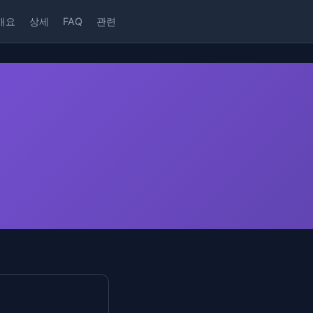
개요
상세
FAQ
관련