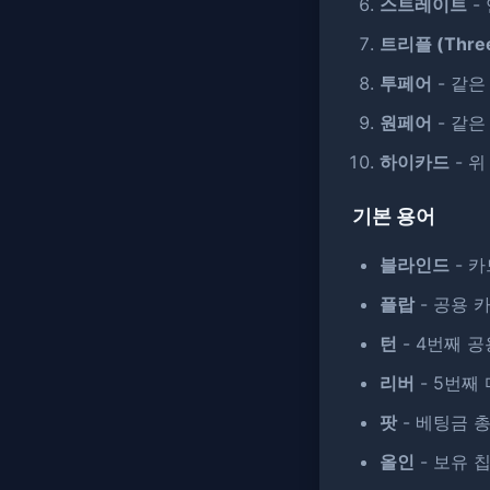
스트레이트
-
트리플 (Three 
투페어
- 같은
원페어
- 같은
하이카드
- 위
기본 용어
블라인드
- 카
플랍
- 공용 
턴
- 4번째 공
리버
- 5번째
팟
- 베팅금 
올인
- 보유 