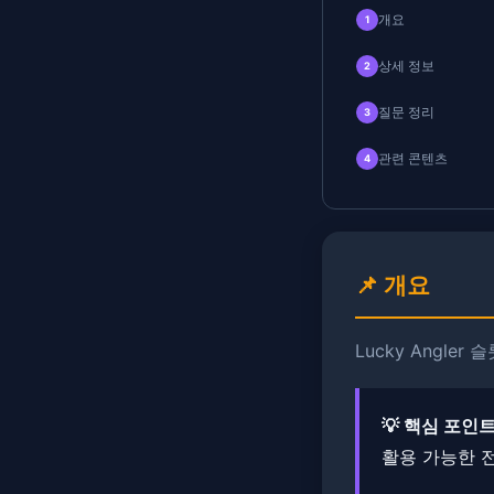
개요
1
상세 정보
2
질문 정리
3
관련 콘텐츠
4
📌 개요
Lucky Angler
💡 핵심 포인트
활용 가능한 