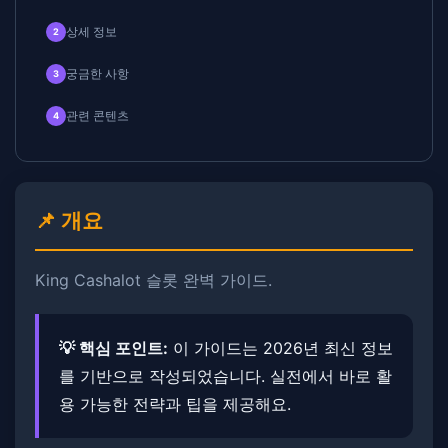
상세 정보
2
궁금한 사항
3
관련 콘텐츠
4
📌 개요
King Cashalot 슬롯 완벽 가이드.
💡 핵심 포인트:
이 가이드는 2026년 최신 정보
를 기반으로 작성되었습니다. ​실전에서 바로 활
용 가능한 전략과 팁을 제공해요.