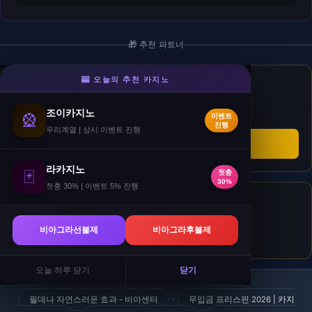
🎁 추천 파트너
🎰 오늘의 추천 카지노
1xBet
- 스포츠베팅
세계 최대 스포츠베팅! 축구,농구,e스포츠. 업계 최고 배당.
조이카지노
🎡
이벤트
🎁 첫입금100%(최대€130)
진행
우리계열 | 상시 이벤트 진행
가입하기
라카지노
🃏
첫충
30%
첫충 30% | 이벤트 5% 진행
비바카지노
- 온라인카지노
신규가입 후 첫입금 보너스 지급.
비아그라선불제
비아그라후불제
🎁 롤링조건 500%
오늘 하루 닫기
닫기
·
필데나 자연스러운 효과 - 비아센터
무입금 프리스핀 2026 | 카지