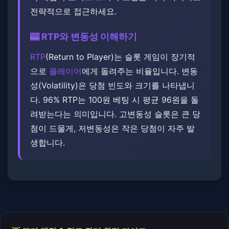
전략적으로 접근하세요.
🎰 RTP와 변동성 이해하기
RTP
(Return to Player)는 슬롯 게임이 장기적
으로
플레이어
에게 돌려주는 비율입니다. 변동
성(Volatility)은 당첨 빈도와 크기를 나타냅니
다. ​​96% RTP는 100원 베팅 시 평균 96원을 돌
려받는다는 의미입니다. 고변동성 슬롯은 큰 당
첨이 드물게, 저변동성은 작은 당첨이 자주 발
생합니다.