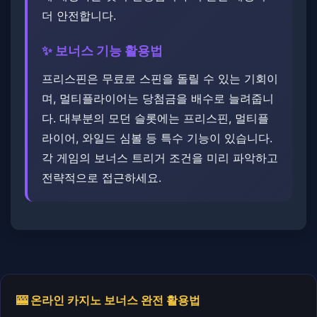
더 안전합니다.
✨ 보너스 기능 활용법
​프리스핀은 무료로 스핀을 돌릴 수 있는 기회이
며, 멀티플라이어는 당첨금을 배수로 늘려줍니
다. 대부분의 모던 슬롯에는 프리스핀, 멀티플
라이어, 와일드 심볼 등 특수 기능이 있습니다. ​
각 게임의 보너스 트리거 조건을 미리 파악하고
전략적으로 접근하세요.
🎰 온라인 카지노 보너스 완전 활용법