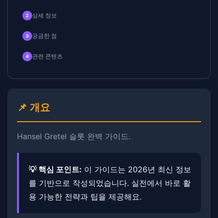
상세 정보
2
궁금한 점
3
관련 콘텐츠
4
📌 개요
Hansel Gretel 슬롯 완벽 가이드.
💡 핵심 포인트:
이 가이드는 2026년 최신 정보
를 기반으로 작성되었습니다. 실전에서 바로 활
용 가능한 전략과 팁을 제공해요.