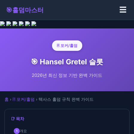
☰
🎯
홀덤마스터
🃏 포커/홀덤
🎯 Hansel Gretel 슬롯
2026년 최신 정보 기반 완벽 가이드
홈
›
🃏 포커/홀덤
› 텍사스 홀덤 규칙 완벽 가이드
📑 목차
개요
1