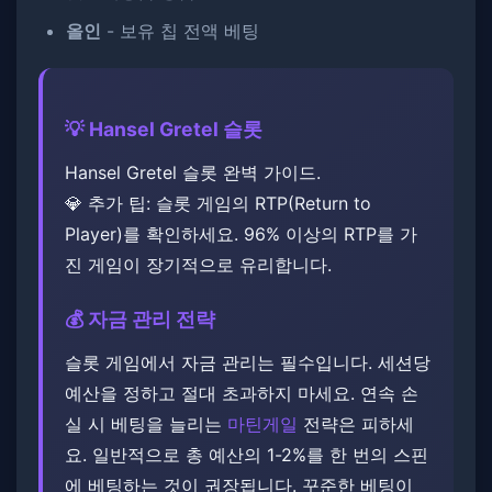
올인
- 보유 칩 전액 베팅
💡 Hansel Gretel 슬롯
Hansel Gretel 슬롯 완벽 가이드.
💎 추가 팁: 슬롯 게임의 RTP(Return to
Player)를 확인하세요. 96% 이상의 RTP를 가
진 게임이 장기적으로 유리합니다.
💰 자금 관리 전략
슬롯 게임에서 자금 관리는 필수입니다. ​​세션당
예산을 정하고 절대 초과하지 마세요. 연속 손
실 시 베팅을 늘리는
마틴게일
전략은 피하세
요. 일반적으로 총 예산의 1-2%를 한 번의 스핀
에 베팅하는 것이 권장됩니다. 꾸준한 베팅이