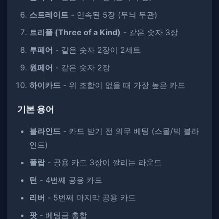
스트레이트
- 연속된 5장 (무늬 무관)
트리플 (Three of a Kind)
- 같은 숫자 3장
투페어
- 같은 숫자 2장이 2세트
원페어
- 같은 숫자 2장
하이카드
- 위 조합이 없을 때 가장 높은 카드
기본 용어
블라인드
- 카드 받기 전 의무 베팅 (스몰/빅 블라
인드)
플랍
- 공용 카드 3장이 깔리는 라운드
턴
- 4번째 공용 카드
리버
- 5번째 마지막 공용 카드
팟
- 베팅금 총합