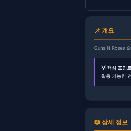
📌 개요
Guns N Roses
💡 핵심 포인트
활용 가능한 
📖 상세 정보