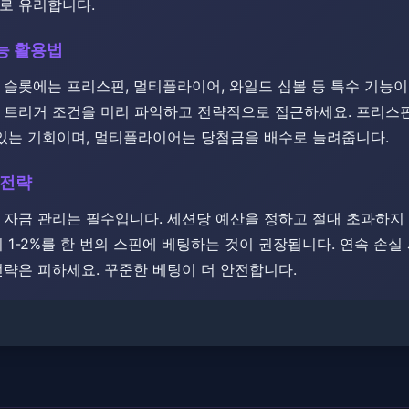
로 유리합니다.
능 활용법
 슬롯에는 프리스핀, 멀티플라이어, 와일드 심볼 등 특수 기능이
 트리거 조건을 미리 파악하고 전략적으로 접근하세요. ​​프리스
 있는 기회이며, 멀티플라이어는 당첨금을 배수로 늘려줍니다.
 전략
자금 관리는 필수입니다. ​​세션당 예산을 정하고 절대 초과하지
 1-2%를 한 번의 스핀에 베팅하는 것이 권장됩니다. ​​연속 손실
략은 피하세요. ​​꾸준한 베팅이 더 안전합니다.