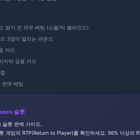
드 받기 전 의무 베팅 (스몰/빅 블라인드)
카드 3장이 깔리는 라운드
용 카드
 마지막 공용 카드
총합
칩 전액 베팅
Roses 슬롯
ses 슬롯 완벽 가이드.
롯 게임의 RTP(Return to Player)를 확인하세요. 96% 이상의