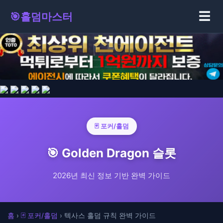
☰
🎯
홀덤마스터
🃏 포커/홀덤
🎯 Golden Dragon 슬롯
2026년 최신 정보 기반 완벽 가이드
홈
›
🃏 포커/홀덤
› 텍사스 홀덤 규칙 완벽 가이드