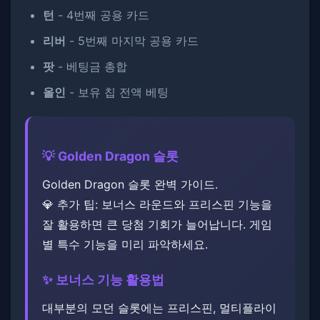
턴
- 4번째 공용 카드
리버
- 5번째 마지막 공용 카드
팟
- 베팅금 총합
올인
- 보유 칩 전액 베팅
💡 Golden Dragon 슬롯
Golden Dragon 슬롯 완벽 가이드.
💎 추가 팁: 보너스 라운드와 프리스핀 기능을
잘 활용하면 큰 당첨 기회가 늘어납니다. ​​게임
별 특수 기능을 미리 파악하세요.
✨ 보너스 기능 활용법
대부분의 모던 슬롯에는 프리스핀, 멀티플라이