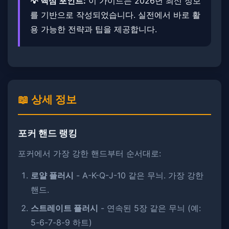
💡 핵심 포인트:
이 가이드는 2026년 최신 정보
를 기반으로 작성되었습니다. ​​실전에서 바로 활
용 가능한 전략과 팁을 제공합니다.
📖 상세 정보
포커 핸드 랭킹
포커에서 가장 강한 핸드부터 순서대로:
로얄 플러시
- A-K-Q-J-10 같은 무늬. ​​가장 강한
핸드.
스트레이트 플러시
- 연속된 5장 같은 무늬 (예:
5-6-7-8-9 하트)