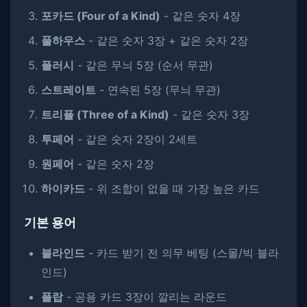
포카드 (Four of a Kind)
- 같은 숫자 4장
풀하우스
- 같은 숫자 3장 + 같은 숫자 2장
플러시
- 같은 무늬 5장 (순서 무관)
스트레이트
- 연속된 5장 (무늬 무관)
트리플 (Three of a Kind)
- 같은 숫자 3장
투페어
- 같은 숫자 2장이 2세트
원페어
- 같은 숫자 2장
하이카드
- 위 조합이 없을 때 가장 높은 카드
기본 용어
블라인드
- 카드 받기 전 의무 베팅 (스몰/빅 블라
인드)
플랍
- 공용 카드 3장이 깔리는 라운드