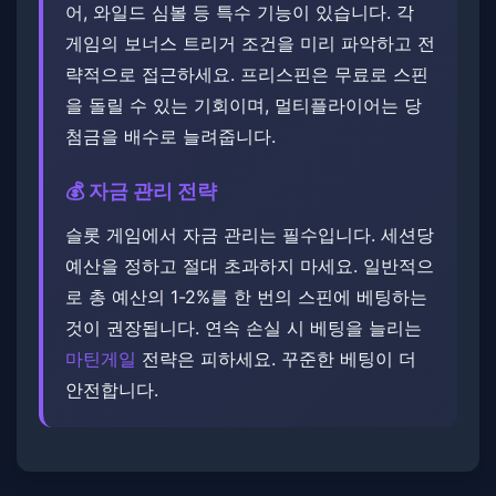
어, 와일드 심볼 등 특수 기능이 있습니다. ​각
게임의 보너스 트리거 조건을 미리 파악하고 전
략적으로 접근하세요. 프리스핀은 무료로 스핀
을 돌릴 수 있는 기회이며, 멀티플라이어는 당
첨금을 배수로 늘려줍니다.
💰 자금 관리 전략
슬롯 게임에서 자금 관리는 필수입니다. 세션당
예산을 정하고 절대 초과하지 마세요. 일반적으
로 총 예산의 1-2%를 한 번의 스핀에 베팅하는
것이 권장됩니다. ​연속 손실 시 베팅을 늘리는
마틴게일
전략은 피하세요. ​​꾸준한 베팅이 더
안전합니다.