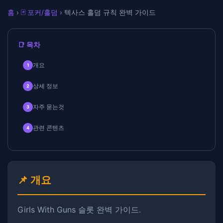
홈
›
🃏 포커/홀덤
› 텍사스 홀덤 규칙 완벽 가이드
📑 목차
개요
1
상세 정보
2
자주 묻는것
3
관련 콘텐츠
4
📌 개요
Girls With Guns 슬롯 완벽 가이드.