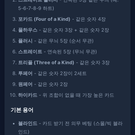
5-6-7-8-9 하트)
포카드 (Four of a Kind)
- 같은 숫자 4장
풀하우스
- 같은 숫자 3장 + 같은 숫자 2장
플러시
- 같은 무늬 5장 (순서 무관)
스트레이트
- 연속된 5장 (무늬 무관)
트리플 (Three of a Kind)
- 같은 숫자 3장
투페어
- 같은 숫자 2장이 2세트
원페어
- 같은 숫자 2장
하이카드
- 위 조합이 없을 때 가장 높은 카드
기본 용어
블라인드
- 카드 받기 전 의무 베팅 (스몰/빅 블라
인드)