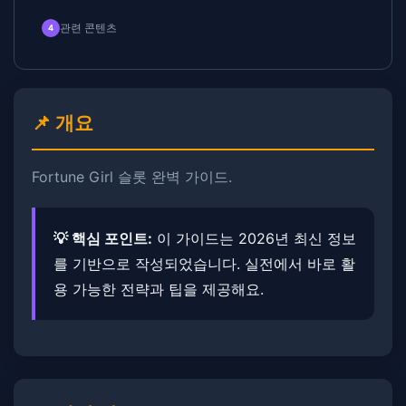
관련 콘텐츠
4
📌 개요
Fortune Girl 슬롯 완벽 가이드.
💡 핵심 포인트:
이 가이드는 2026년 최신 정보
를 기반으로 작성되었습니다. 실전에서 바로 활
용 가능한 전략과 팁을 제공해요.