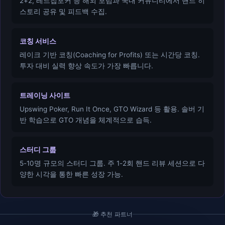
2+2, 레드칩포커 등 해외 포럼과 국내 커뮤니티에서 핸드 히
스토리 공유 및 피드백 수집.
코칭 서비스
레이크 기반 코칭(Coaching for Profits) 또는 시간당 코칭.
투자 대비 실력 향상 속도가 가장 빠릅니다.
트레이닝 사이트
Upswing Poker, Run It Once, GTO Wizard 등 활용. 솔버 기
반 학습으로 GTO 개념을 체계적으로 습득.
스터디 그룹
5-10명 규모의 스터디 그룹. 주 1-2회 핸드 리뷰 세션으로 다
양한 시각을 통한 빠른 성장 가능.
🎁 추천 파트너