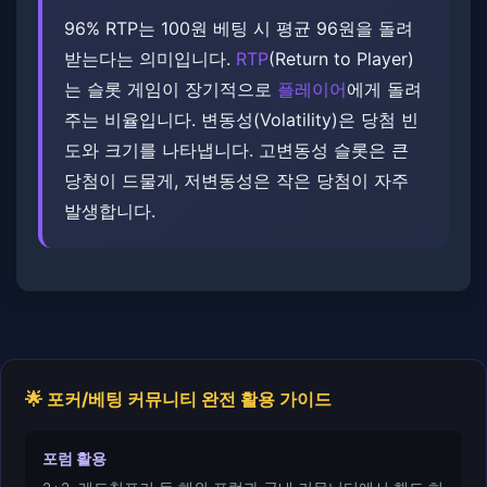
96% RTP는 100원 베팅 시 평균 96원을 돌려
받는다는 의미입니다.
RTP
(Return to Player)
는 슬롯 게임이 장기적으로
플레이어
에게 돌려
주는 비율입니다. ​변동성(Volatility)은 당첨 빈
도와 크기를 나타냅니다. 고변동성 슬롯은 큰
당첨이 드물게, 저변동성은 작은 당첨이 자주
발생합니다.
🌟 포커/베팅 커뮤니티 완전 활용 가이드
포럼 활용