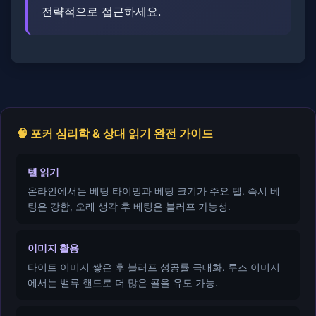
전략적으로 접근하세요.
🧠 포커 심리학 & 상대 읽기 완전 가이드
텔 읽기
온라인에서는 베팅 타이밍과 베팅 크기가 주요 텔. 즉시 베
팅은 강함, 오래 생각 후 베팅은 블러프 가능성.
이미지 활용
타이트 이미지 쌓은 후 블러프 성공률 극대화. 루즈 이미지
에서는 밸류 핸드로 더 많은 콜을 유도 가능.