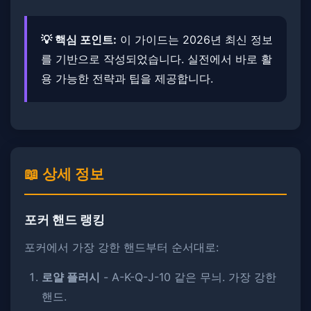
💡 핵심 포인트:
이 가이드는 2026년 최신 정보
를 기반으로 작성되었습니다. 실전에서 바로 활
용 가능한 전략과 팁을 제공합니다.
📖 상세 정보
포커 핸드 랭킹
포커에서 가장 강한 핸드부터 순서대로:
로얄 플러시
- A-K-Q-J-10 같은 무늬. ​​가장 강한
핸드.