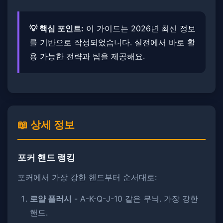
💡 핵심 포인트:
이 가이드는 2026년 최신 정보
를 기반으로 작성되었습니다. ​​실전에서 바로 활
용 가능한 전략과 팁을 제공해요.
📖 상세 정보
포커 핸드 랭킹
포커에서 가장 강한 핸드부터 순서대로:
로얄 플러시
- A-K-Q-J-10 같은 무늬. ​​가장 강한
핸드.