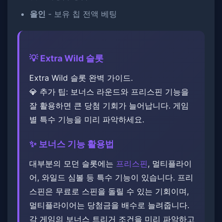
올인
- 보유 칩 전액 베팅
💡 Extra Wild 슬롯
Extra Wild 슬롯 완벽 가이드.
💎 추가 팁: 보너스 라운드와 프리스핀 기능을
잘 활용하면 큰 당첨 기회가 늘어납니다. ​​게임
별 특수 기능을 미리 파악하세요.
✨ 보너스 기능 활용법
대부분의 모던 슬롯에는
프리스핀
, 멀티플라이
어, 와일드 심볼 등 특수 기능이 있습니다. ​프리
스핀은 무료로 스핀을 돌릴 수 있는 기회이며,
멀티플라이어는 당첨금을 배수로 늘려줍니다. ​
각 게임의 보너스 트리거 조건을 미리 파악하고