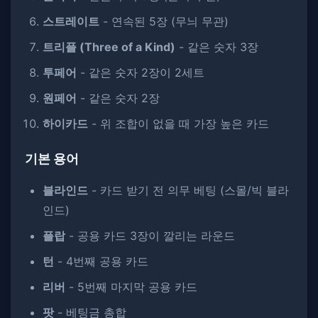
스트레이트
- 연속된 5장 (무늬 무관)
트리플 (Three of a Kind)
- 같은 숫자 3장
투페어
- 같은 숫자 2장이 2세트
원페어
- 같은 숫자 2장
하이카드
- 위 조합이 없을 때 가장 높은 카드
기본 용어
블라인드
- 카드 받기 전 의무 베팅 (스몰/빅 블라
인드)
플랍
- 공용 카드 3장이 깔리는 라운드
턴
- 4번째 공용 카드
리버
- 5번째 마지막 공용 카드
팟
- 베팅금 총합