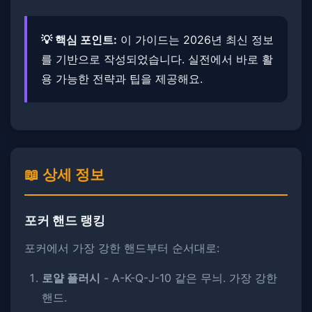
💡 핵심 포인트:
이 가이드는 2026년 최신 정보
를 기반으로 작성되었습니다. ​​실전에서 바로 활
용 가능한 전략과 팁을 제공해요.
📖 상세 정보
포커 핸드 랭킹
포커에서 가장 강한 핸드부터 순서대로:
로얄 플러시
- A-K-Q-J-10 같은 무늬. 가장 강한
핸드.