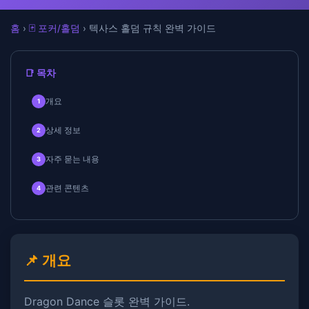
홈
›
🃏 포커/홀덤
› 텍사스 홀덤 규칙 완벽 가이드
📑 목차
개요
1
상세 정보
2
자주 묻는 내용
3
관련 콘텐츠
4
📌 개요
Dragon Dance 슬롯 완벽 가이드.