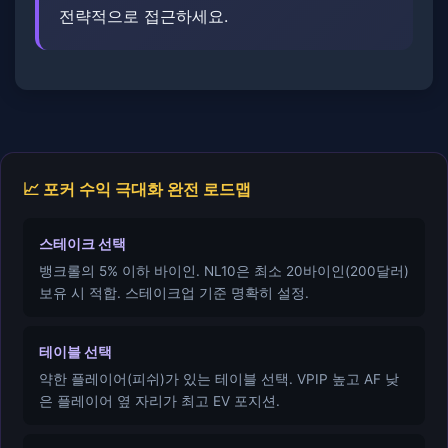
전략적으로 접근하세요.
📈 포커 수익 극대화 완전 로드맵
스테이크 선택
뱅크롤의 5% 이하 바이인. NL10은 최소 20바이인(200달러)
보유 시 적합. 스테이크업 기준 명확히 설정.
테이블 선택
약한 플레이어(피쉬)가 있는 테이블 선택. VPIP 높고 AF 낮
은 플레이어 옆 자리가 최고 EV 포지션.