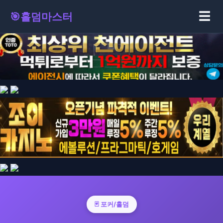
☰
🎯
홀덤마스터
🃏 포커/홀덤