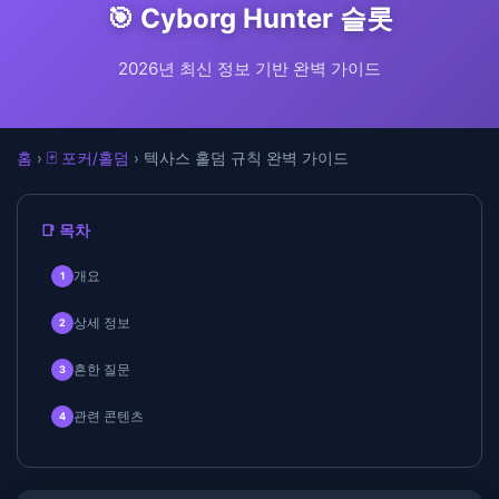
🎯 Cyborg Hunter 슬롯
2026년 최신 정보 기반 완벽 가이드
홈
›
🃏 포커/홀덤
› 텍사스 홀덤 규칙 완벽 가이드
📑 목차
개요
1
상세 정보
2
흔한 질문
3
관련 콘텐츠
4