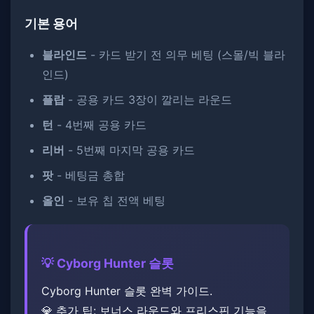
기본 용어
블라인드
- 카드 받기 전 의무 베팅 (스몰/빅 블라
인드)
플랍
- 공용 카드 3장이 깔리는 라운드
턴
- 4번째 공용 카드
리버
- 5번째 마지막 공용 카드
팟
- 베팅금 총합
올인
- 보유 칩 전액 베팅
💡 Cyborg Hunter 슬롯
Cyborg Hunter 슬롯 완벽 가이드.
💎 추가 팁: 보너스 라운드와 프리스핀 기능을