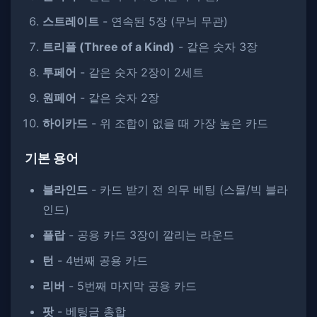
스트레이트
- 연속된 5장 (무늬 무관)
트리플 (Three of a Kind)
- 같은 숫자 3장
투페어
- 같은 숫자 2장이 2세트
원페어
- 같은 숫자 2장
하이카드
- 위 조합이 없을 때 가장 높은 카드
기본 용어
블라인드
- 카드 받기 전 의무 베팅 (스몰/빅 블라
인드)
플랍
- 공용 카드 3장이 깔리는 라운드
턴
- 4번째 공용 카드
리버
- 5번째 마지막 공용 카드
팟
- 베팅금 총합