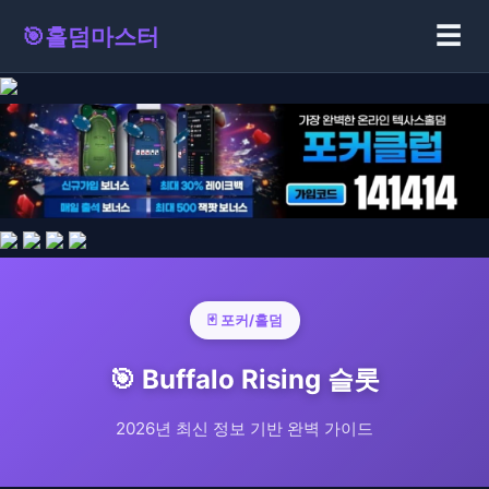
☰
🎯
홀덤마스터
🃏 포커/홀덤
🎯 Buffalo Rising 슬롯
2026년 최신 정보 기반 완벽 가이드