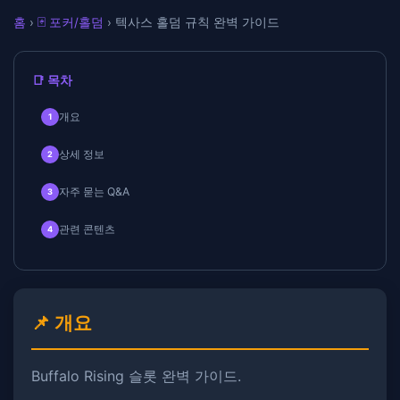
홈
›
🃏 포커/홀덤
› 텍사스 홀덤 규칙 완벽 가이드
📑 목차
개요
1
상세 정보
2
자주 묻는 Q&A
3
관련 콘텐츠
4
📌 개요
Buffalo Rising 슬롯 완벽 가이드.