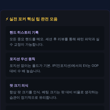
⚡ 실전 포커 핵심 팁 완전 모음
핸드 히스토리 기록
모든 중요 핸드를 메모. 세션 후 리뷰를 통해 패턴 파악과 실
수 교정이 가능합니다.
포지션 우선 원칙
포지션 없이는 폴드가 기본. IP(인포지션)에서의 EV는 OOP
대비 수 배 높습니다.
팟 크기 의식
항상 팟 크기를 인식. 베팅 크기는 팟 대비 비율로 생각하는
습관이 장기적으로 유리합니다.