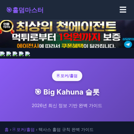
☰
🎯
홀덤마스터
🃏 포커/홀덤
🎯 Big Kahuna 슬롯
2026년 최신 정보 기반 완벽 가이드
홈
›
🃏 포커/홀덤
› 텍사스 홀덤 규칙 완벽 가이드