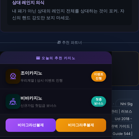
상대 레인지 의식
내 패가 아닌 상대의 레인지 전체를 상대하는 것이 포커. 자
신의 핸드 강도만 보지 마세요.
🎁 추천 파트너
🎰 오늘의 추천 카지노
솔카지노
- 카지노/베팅
개인롤링 콤프 0.6% · 신규회원 가입쿠폰 지급.
조이카지노
🎡
이벤트
🎁 신규 가입쿠폰
진행
우리계열 | 상시 이벤트 진행
비바카지노
🎪
첫충
·
시나그라 고령자 가이드 | 러브스토리 2026 - 전문 ED 정보
보너스
Nhl Slg
신규가입 첫입금 보너스
·
- 베팅 가이드 2026 #185 - 무한배팅맵
실라그라 부작용관리 | 러브스
·
· ·
토리 - ED 전문 정보
베팅 통계 #33 - 무한배팅맵
Ucl 2018 -
비아그라선불제
비아그라후불제
·
베팅 가이드 2026 #88B - 무한배팅맵
야마토 통계 평가 완벽 가이드 |
·
·
릴게임난다
야마토 완벽정리 | 릴게임난다
Game Guide 544 |