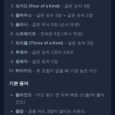
포카드 (Four of a Kind)
- 같은 숫자 4장
풀하우스
- 같은 숫자 3장 + 같은 숫자 2장
플러시
- 같은 무늬 5장 (순서 무관)
스트레이트
- 연속된 5장 (무늬 무관)
트리플 (Three of a Kind)
- 같은 숫자 3장
투페어
- 같은 숫자 2장이 2세트
원페어
- 같은 숫자 2장
하이카드
- 위 조합이 없을 때 가장 높은 카드
기본 용어
블라인드
- 카드 받기 전 의무 베팅 (스몰/빅 블라
인드)
플랍
- 공용 카드 3장이 깔리는 라운드