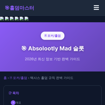
☰
🎯
홀덤마스터
🃏 포커/홀덤
🎯 Absolootly Mad 슬롯
2026년 최신 정보 기반 완벽 가이드
홈
›
🃏 포커/홀덤
› 텍사스 홀덤 규칙 완벽 가이드
📑 목차
개요
1