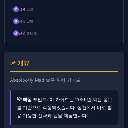
상세 정보
2
질문 답변
3
관련 콘텐츠
4
📌 개요
Absolootly Mad 슬롯 완벽 가이드.
💡 핵심 포인트:
이 가이드는 2026년 최신 정보
를 기반으로 작성되었습니다. ​​실전에서 바로 활
용 가능한 전략과 팁을 제공합니다.