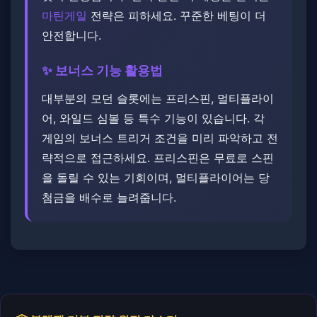
마틴게일
전략은 피하세요. ​꾸준한 베팅이 더
안전합니다.
✨ 보너스 기능 활용법
대부분의 모던 슬롯에는 프리스핀, 멀티플라이
어, 와일드 심볼 등 특수 기능이 있습니다. 각
게임의 보너스 트리거 조건을 미리 파악하고 전
략적으로 접근하세요. 프리스핀은 무료로 스핀
을 돌릴 수 있는 기회이며, 멀티플라이어는 당
첨금을 배수로 늘려줍니다.