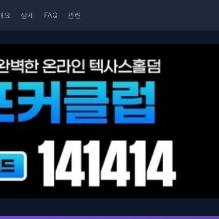
개요
상세
FAQ
관련