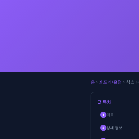
홈
›
🃏 포커/홀덤
› 식스 
📑 목차
개요
1
상세 정보
2