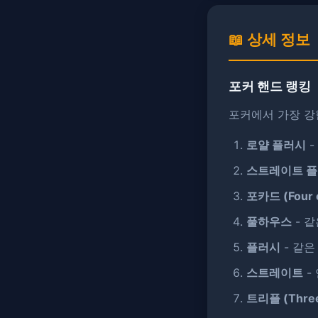
📖 상세 정보
포커 핸드 랭킹
포커에서 가장 강
로얄 플러시
-
스트레이트 
포카드 (Four o
풀하우스
- 같
플러시
- 같은
스트레이트
-
트리플 (Three 