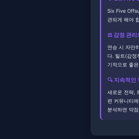
Six Five 
관되게 해야 
⚖️ 감정 관
연승 시 자만
다. ​틸트(감
기적으로 좋은
🔍 지속적인
​​새로운 전략
련 커뮤니티에
분석하면 약점