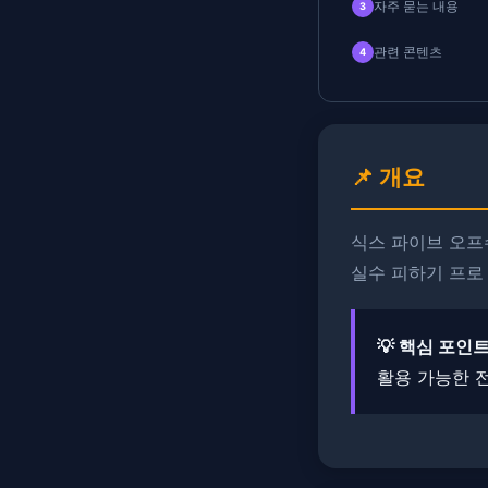
자주 묻는 내용
3
관련 콘텐츠
4
📌 개요
식스 파이브 오프수
실수 피하기 프로
💡 핵심 포인트
활용 가능한 