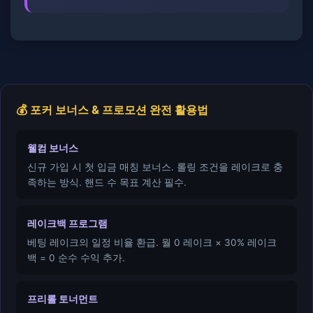
💰 포커 보너스 & 프로모션 완전 활용법
웰컴 보너스
신규 가입 시 첫 입금 매칭 보너스. 롤링 조건을 레이크로 충
족하는 방식. 핸드 수 목표 계산 필수.
레이크백 프로그램
베팅 레이크의 일정 비율 환급. 월 0 레이크 × 30% 레이크
백 = 0 순수 수익 추가.
프리롤 토너먼트