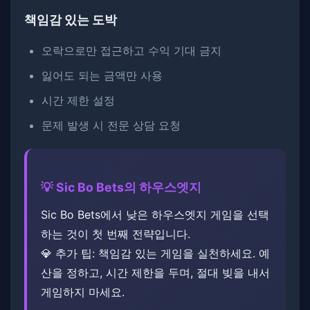
책임감 있는 도박
오락으로만 접근하고 수익 기대 금지
잃어도 되는 금액만 사용
시간 제한 설정
문제 발생 시 전문 상담 요청
💡 Sic Bo Bets의 하우스엣지
Sic Bo Bets에서 낮은 하우스엣지 게임을 선택
하는 것이 첫 번째 전략입니다.
💎 추가 팁: 책임감 있는 게임을 실천하세요. 예
산을 정하고, 시간 제한을 두며, 절대 빚을 내서
게임하지 마세요.