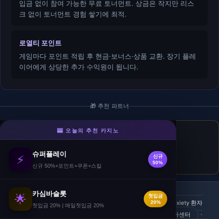
입금 없이 참여 가능한 무료 토너먼트. 상금은 작지만 리스
크 없이 토너먼트 경험 쌓기에 최적.
로열티 포인트
게임마다 포인트 적립 후 현금·보너스·상품 교환. 장기 플레
이어에게 상당한 추가 수익원이 됩니다.
🎁 추천 파트너
🎰 오늘의 추천 카지노
다인카지노
- 온라인카지노
신규가입 후 첫입금 보너스 지급.
슈퍼플레이
⚡
신규
🎁 롤링조건 500%
50%
신규 50%+포인트+쿠폰+스킬
카심바슬롯
🌟
첫입금
·
Casino Review 94 | 카지노 가이드 | 카지노월드
20%
Anxiety 환자
첫입금 20% | 매일첫입금 20%
·
·
Zydena Safe | 러브스토리
레비트라 온라인 진료 - 비아센터