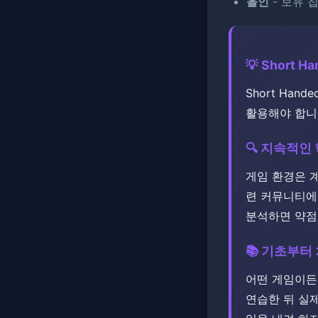
올인
- 보유 
💡 Short
Short Ha
활용해야 합니다
🔍 지속적인
게임 환경은 계
련 커뮤니티에
분석하면 약점
📚 기초부터
어떤 게임이든 
연습한 뒤 실제