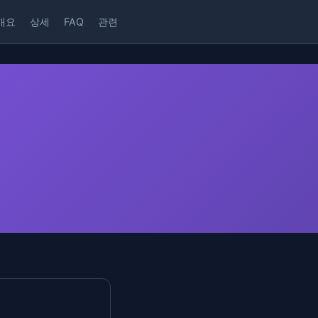
개요
상세
FAQ
관련