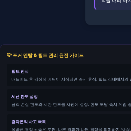
익을 내려 하
💡 포커 멘탈 & 틸트 관리 완전 가이드
틸트 인식
배드비트 후 감정적 베팅이 시작되면 즉시 휴식. 틸트 상태에서의 
세션 한도 설정
금액 손실 한도와 시간 한도를 사전에 설정. 한도 도달 즉시 게임 
결과론적 사고 극복
올바른 결정 = 좋은 포커. 나쁜 결과가 나쁜 결정을 의미하지 않습