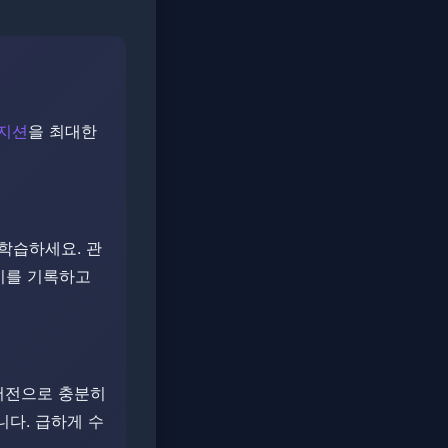
지션
을 최대한
습하세요. ​​관
이를 기록하고
 버전으로 충분히
다. ​급하게 수