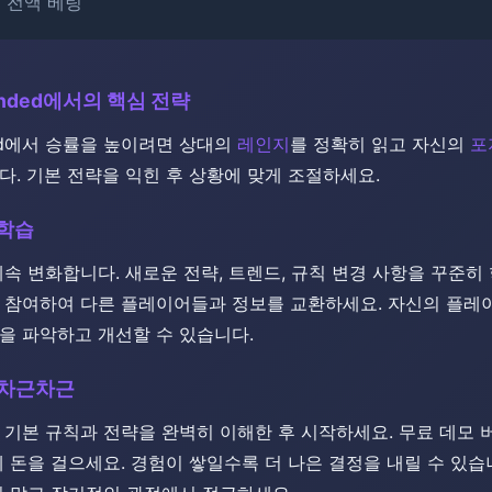
칩 전액 베팅
 Handed에서의 핵심 전략
nded에서 승률을 높이려면 상대의
레인지
를 정확히 읽고 자신의
포
. ​​기본 전략을 익힌 후 상황에 맞게 조절하세요.
 학습
속 변화합니다. ​새로운 전략, 트렌드, 규칙 변경 사항을 꾸준히 학
 참여하여 다른 플레이어들과 정보를 교환하세요. 자신의 플레
을 파악하고 개선할 수 있습니다.
 차근차근
기본 규칙과 전략을 완벽히 이해한 후 시작하세요. ​​무료 데모
 돈을 걸으세요. ​​경험이 쌓일수록 더 나은 결정을 내릴 수 있습니