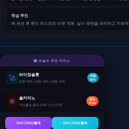
학습 루틴
매 세션 후 핸드 히스토리 리뷰 15분. 실수 패턴을 파악하고 지속
·
🎰 오늘의 추천 카지노
카심바슬롯
- 슬롯
첫입금 20% · 매일첫입금 +5% · 10년 무사고.
라이징슬롯
🚀
첫충
🎁 첫입금 20%
50%
첫충 50% | 매충 20% | 재충 10%
솔카지노
☀️
콤프
·
·
야마토 1500탑 진입 | 릴게임난다
야마토
0.6%
개인롤링 콤프 0.6% | 신규쿠폰
·
3월 이벤트 완벽 가이드 | 릴게임난다
서울
·
PRP치료 | 러브스토리 - ED 전문 정보
베팅 통
비아그라선불제
비아그라선불제
계 #92 - 무한배팅맵
플로리다 파워볼 | 2026 완