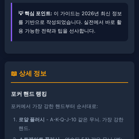
💡 핵심 포인트:
이 가이드는 2026년 최신 정보
를 기반으로 작성되었습니다. ​​실전에서 바로 활
용 가능한 전략과 팁을 선사합니다.
📖 상세 정보
포커 핸드 랭킹
포커에서 가장 강한 핸드부터 순서대로:
로얄 플러시
- A-K-Q-J-10 같은 무늬. ​​가장 강한
핸드.