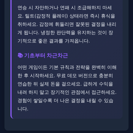
연승 시 자만하거나 연패 시 조급해하지 마세
요. 틸트(감정적 플레이) 상태라면 즉시 휴식을
취하세요. ​​감정에 휘둘리면 잘못된 결정을 내리
게 됩니다. ​냉정한 판단력을 유지하는 것이 장
기적으로 좋은 결과를 가져옵니다.
📚 기초부터 차근차근
어떤 게임이든 기본 규칙과 전략을 완벽히 이해
한 후 시작하세요. ​무료 데모 버전으로 충분히
연습한 뒤 실제 돈을 걸으세요. ​​급하게 수익을
내려 하지 말고 장기적인 관점에서 접근하세요.
경험이 쌓일수록 더 나은 결정을 내릴 수 있습
니다.