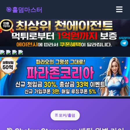
☰
🎯
홀덤마스터
🃏 포커/홀덤