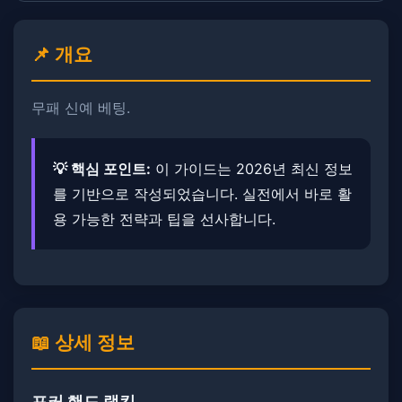
📌 개요
무패 신예 베팅.
💡 핵심 포인트:
이 가이드는 2026년 최신 정보
를 기반으로 작성되었습니다. ​실전에서 바로 활
용 가능한 전략과 팁을 선사합니다.
📖 상세 정보
포커 핸드 랭킹