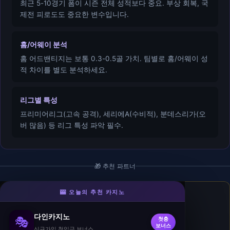
최근 5-10경기 폼이 시즌 전체 성적보다 중요. 부상 회복, 국
제전 피로도도 중요한 변수입니다.
홈/어웨이 분석
홈 어드밴티지는 보통 0.3-0.5골 가치. 팀별로 홈/어웨이 성
적 차이를 별도 분석하세요.
리그별 특성
프리미어리그(고속 공격), 세리에A(수비적), 분데스리가(오
버 많음) 등 리그 특성 파악 필수.
🎁 추천 파트너
🎰 오늘의 추천 카지노
라이징슬롯
- 슬롯
첫충 50% · 매충 20% · 재충전 10% 추가 보너스.
다인카지노
🎭
첫충
🎁 첫충전 50%
보너스
신규가입 첫입금 보너스