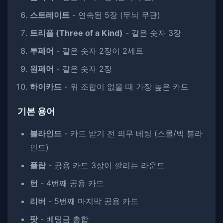
스트레이트
- 연속된 5장 (무늬 무관)
트리플 (Three of a Kind)
- 같은 숫자 3장
투페어
- 같은 숫자 2장이 2세트
원페어
- 같은 숫자 2장
하이카드
- 위 조합이 없을 때 가장 높은 카드
기본 용어
블라인드
- 카드 받기 전 의무 베팅 (스몰/빅 블라
인드)
플랍
- 공용 카드 3장이 깔리는 라운드
턴
- 4번째 공용 카드
리버
- 5번째 마지막 공용 카드
팟
- 베팅금 총합