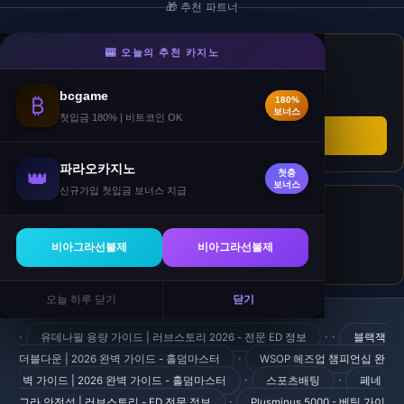
🎁 추천 파트너
🎰 오늘의 추천 카지노
1xBet
- 스포츠베팅
세계 최대 스포츠베팅! 축구,농구,e스포츠. 업계 최고 배당.
bcgame
₿
180%
🎁 첫입금100%(최대€130)
보너스
첫입금 180% | 비트코인 OK
가입하기
파라오카지노
👑
첫충
보너스
신규가입 첫입금 보너스 지급
비바카지노
- 온라인카지노
신규가입 후 첫입금 보너스 지급.
비아그라선불제
비아그라선불제
🎁 롤링조건 500%
오늘 하루 닫기
닫기
·
· ·
유데나필 용량 가이드 | 러브스토리 2026 - 전문 ED 정보
블랙잭
·
더블다운 | 2026 완벽 가이드 - 홀덤마스터
WSOP 헤즈업 챔피언십 완
·
·
벽 가이드 | 2026 완벽 가이드 - 홀덤마스터
스포츠배팅
페네
·
그라 안전성 | 러브스토리 - ED 전문 정보
Plusminus 5000 - 베팅 가이