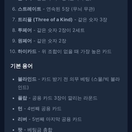
스트레이트
- 연속된 5장 (무늬 무관)
트리플 (Three of a Kind)
- 같은 숫자 3장
투페어
- 같은 숫자 2장이 2세트
원페어
- 같은 숫자 2장
하이카드
- 위 조합이 없을 때 가장 높은 카드
기본 용어
블라인드
- 카드 받기 전 의무 베팅 (스몰/빅 블라
인드)
플랍
- 공용 카드 3장이 깔리는 라운드
턴
- 4번째 공용 카드
리버
- 5번째 마지막 공용 카드
팟
- 베팅금 총합