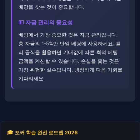
배당을 찾는 것이 중요합니다.
💵 자금 관리의 중요성
베팅에서 가장 중요한 것은 자금 관리입니다. ​​
총 자금의 1-5%만 단일 베팅에 사용하세요. 켈
리 공식을 활용하면 기대값에 따른 최적 베팅
금액을 계산할 수 있습니다. 손실을 쫓는 것은
가장 위험한 실수입니다. ​​냉정하게 다음 기회를
기다리세요.
🎓 포커 학습 완전 로드맵 2026