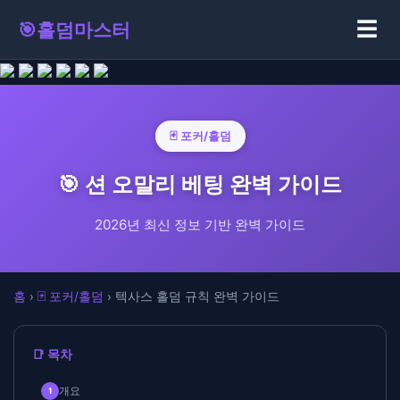
☰
🎯
홀덤마스터
🃏 포커/홀덤
🎯 션 오말리 베팅 완벽 가이드
2026년 최신 정보 기반 완벽 가이드
홈
›
🃏 포커/홀덤
› 텍사스 홀덤 규칙 완벽 가이드
📑 목차
개요
1