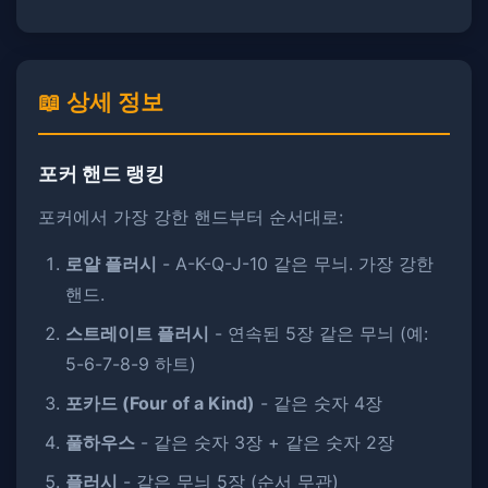
📖 상세 정보
포커 핸드 랭킹
포커에서 가장 강한 핸드부터 순서대로:
로얄 플러시
- A-K-Q-J-10 같은 무늬. ​가장 강한
핸드.
스트레이트 플러시
- 연속된 5장 같은 무늬 (예:
5-6-7-8-9 하트)
포카드 (Four of a Kind)
- 같은 숫자 4장
풀하우스
- 같은 숫자 3장 + 같은 숫자 2장
플러시
- 같은 무늬 5장 (순서 무관)