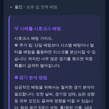
올인
- 보유 칩 전액 베팅
💡 시애틀 시호크스 베팅
시호크스 베팅 가이드.
💎 추가 팁: 단일 베팅보다 시스템 베팅이나 멀
티플 베팅을 활용하면 리스크를 분산시킬 수 있
습니다. ​하지만 너무 많은 경기를 묶으면 적중
확률이 급격히 떨어집니다.
⚽ 경기 분석 방법
성공적인 베팅을 위해서는 철저한 경기 분석이
필요합니다. 또한 날씨, 경기장 상태, 심판 성향
등 외부 요인도 결과에 영향을 미칠 수 있습니
다. ​​팀의 최근 5경기 성적, 홈/원정 기록, 상대