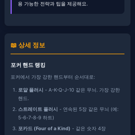
용 가능한 전략과 팁을 제공해요.
📖 상세 정보
포커 핸드 랭킹
포커에서 가장 강한 핸드부터 순서대로:
로얄 플러시
- A-K-Q-J-10 같은 무늬. ​가장 강한
핸드.
스트레이트 플러시
- 연속된 5장 같은 무늬 (예:
5-6-7-8-9 하트)
포카드 (Four of a Kind)
- 같은 숫자 4장