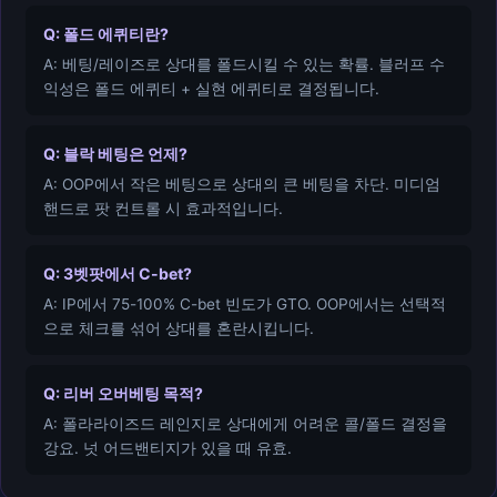
Q: 폴드 에퀴티란?
A: 베팅/레이즈로 상대를 폴드시킬 수 있는 확률. 블러프 수
익성은 폴드 에퀴티 + 실현 에퀴티로 결정됩니다.
Q: 블락 베팅은 언제?
A: OOP에서 작은 베팅으로 상대의 큰 베팅을 차단. 미디엄
핸드로 팟 컨트롤 시 효과적입니다.
Q: 3벳팟에서 C-bet?
A: IP에서 75-100% C-bet 빈도가 GTO. OOP에서는 선택적
으로 체크를 섞어 상대를 혼란시킵니다.
Q: 리버 오버베팅 목적?
A: 폴라라이즈드 레인지로 상대에게 어려운 콜/폴드 결정을
강요. 넛 어드밴티지가 있을 때 유효.