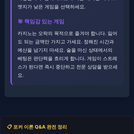
엣지가 낮은 게임을 선택하세요.
🎯 책임감 있는 게임
카지노는 오락의 목적으로 즐겨야 합니다. ​잃어
도 되는 금액만 가지고 가세요. ​​정해진 시간과
예산을 넘기지 마세요. ​​술을 마신 상태에서의
베팅은 판단력을 흐리게 합니다. 게임이 스트레
스가 된다면 즉시 중단하고 전문 상담을 받으세
요.
📋 포커 이론 Q&A 완전 정리