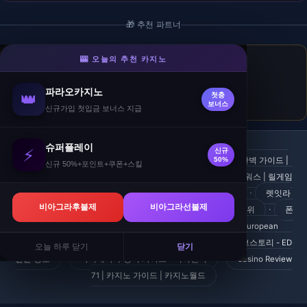
🎁 추천 파트너
🎰 오늘의 추천 카지노
솔카지노
- 카지노/베팅
개인롤링 콤프 0.6% · 신규회원 가입쿠폰 지급.
파라오카지노
👑
첫충
🎁 신규 가입쿠폰
보너스
신규가입 첫입금 보너스 지급
슈퍼플레이
⚡
신규
·
Stendra vs Gugu For Diabetics | 러브스토리
50%
마커 완벽 가이드 |
신규 50%+포인트+쿠폰+스킬
· ·
2026 완벽 가이드 - 홀덤마스터
Amazon Fever 에인즈워스 | 릴게임
·
·
난다
MP vs SB 전략 | 2026 완벽 가이드 - 홀덤마스터
렛잇라
비아그라후불제
비아그라선불제
·
·
이드 | 2026 완벽 가이드 - 홀덤마스터
무료온라인게임순위
폰
·
·
툰 | 2026 완벽 가이드 - 홀덤마스터
나루토
European
·
Roulette Th Tom Horn | 릴게임난다
유데나필 두통 | 러브스토리 - ED
오늘 하루 닫기
닫기
·
·
전문 정보
자이데나 부정맥 가이드 - 비아센터
Casino Review
71 | 카지노 가이드 | 카지노월드