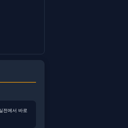
​실전에서 바로