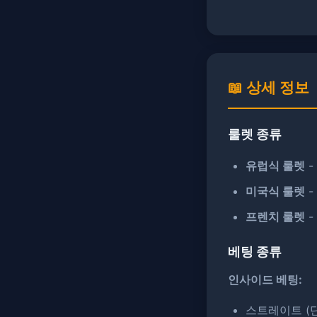
📖 상세 정보
룰렛 종류
유럽식 룰렛
-
미국식 룰렛
-
프렌치 룰렛
-
베팅 종류
인사이드 베팅:
스트레이트 (단일