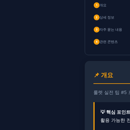
개요
1
상세 정보
2
자주 묻는 내용
3
관련 콘텐츠
4
📌 개요
룰렛 실전 팁 #5
💡 핵심 포인트
활용 가능한 