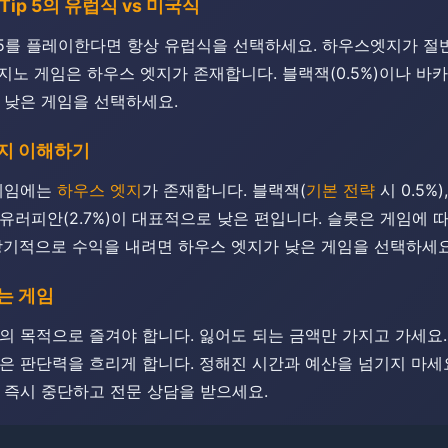
te Tip 5의 유럽식 vs 미국식
 Tip 5를 플레이한다면 항상 유럽식을 선택하세요. ​하우스엣지가 
카지노 게임은 하우스 엣지가 존재합니다. ​​블랙잭(0.5%)이나 바카
 낮은 게임을 선택하세요.
엣지 이해하기
게임에는
하우스 엣지
가 존재합니다. ​​블랙잭(
기본 전략
시 0.5%
 룰렛 유러피안(2.7%)이 대표적으로 낮은 편입니다. 슬롯은 게임에 따
​장기적으로 수익을 내려면 하우스 엣지가 낮은 게임을 선택하세요
있는 게임
의 목적으로 즐겨야 합니다. 잃어도 되는 금액만 가지고 가세요.
 판단력을 흐리게 합니다. ​​정해진 시간과 예산을 넘기지 마세요
 즉시 중단하고 전문 상담을 받으세요.