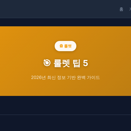
홈
🎡 룰렛
🎯 룰렛 팁 5
2026년 최신 정보 기반 완벽 가이드