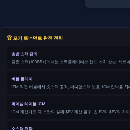
🏆 포커 토너먼트 완전 전략
초반 스택 관리
깊은 스택(100BB+)에서는 스펙큘레이티브 핸드 가치 상승. 세트
버블 플레이
ITM 직전 버블에서 숏스택 공격, 미디엄스택 보호. ICM 압박을 
파이널 테이블 ICM
ICM 계산기로 각 스팟의 실제 $EV 계산 필수. 칩 EV와 $EV의 
숏스택 전략