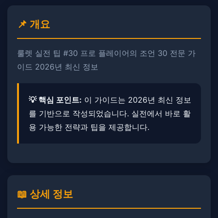
📌 개요
룰렛 실전 팁 #30 프로 플레이어의 조언 30 전문 가
이드 2026년 최신 정보
💡 핵심 포인트:
이 가이드는 2026년 최신 정보
를 기반으로 작성되었습니다. ​실전에서 바로 활
용 가능한 전략과 팁을 제공합니다.
📖 상세 정보