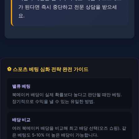
가 된다면 즉시 중단하고 전문 상담을 받으세
요.
⚽ 스포츠 베팅 심화 전략 완전 가이드
밸류 베팅
북메이커 배당이 실제 확률보다 높다고 판단될 때만 베팅.
장기적으로 수익을 낼 수 있는 유일한 방법.
배당 비교
여러 북메이커 배당을 비교해 최고 배당 선택(오즈 쇼핑). 같
은 베팅도 5-10% 더 높은 배당이 가능합니다.