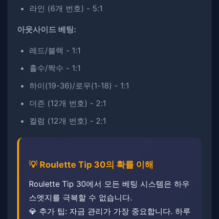
라인 (6개 번호) - 5:1
아웃사이드 베팅:
레드/블랙 - 1:1
홀수/짝수 - 1:1
하이(19-36)/로우(1-18) - 1:1
더즌 (12개 번호) - 2:1
컬럼 (12개 번호) - 2:1
💡 Roulette Tip 30의 확률 이해
Roulette Tip 30에서 모든 베팅 시스템은 하우
스엣지를 극복할 수 없습니다.
💎 추가 팁: 자금 관리가 가장 중요합니다. ​​하루