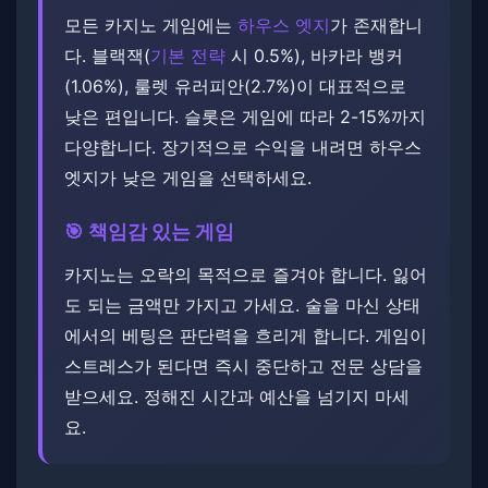
모든 카지노 게임에는
하우스 엣지
가 존재합니
다. 블랙잭(
기본 전략
시 0.5%), 바카라 뱅커
(1.06%), 룰렛 유러피안(2.7%)이 대표적으로
낮은 편입니다. 슬롯은 게임에 따라 2-15%까지
다양합니다. ​장기적으로 수익을 내려면 하우스
엣지가 낮은 게임을 선택하세요.
🎯 책임감 있는 게임
카지노는 오락의 목적으로 즐겨야 합니다. 잃어
도 되는 금액만 가지고 가세요. 술을 마신 상태
에서의 베팅은 판단력을 흐리게 합니다. ​게임이
스트레스가 된다면 즉시 중단하고 전문 상담을
받으세요. ​정해진 시간과 예산을 넘기지 마세
요.