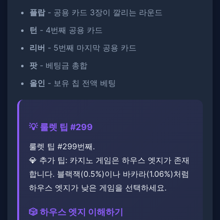
플랍
- 공용 카드 3장이 깔리는 라운드
턴
- 4번째 공용 카드
리버
- 5번째 마지막 공용 카드
팟
- 베팅금 총합
올인
- 보유 칩 전액 베팅
💡 룰렛 팁 #299
룰렛 팁 #299번째.
💎 추가 팁: 카지노 게임은 하우스 엣지가 존재
합니다. 블랙잭(0.5%)이나 바카라(1.06%)처럼
하우스 엣지가 낮은 게임을 선택하세요.
🎲 하우스 엣지 이해하기