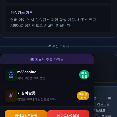
인슈런스 거부
딜러 에이스 시 인슈런스 제안 항상 거절. 하우스 엣지
7.69%로 장기적으로 손실만 키웁니다.
🎁 추천 파트너
🎰 오늘의 추천 카지노
솔카지노
- 카지노/베팅
개인롤링 콤프 0.6% · 신규회원 가입쿠폰 지급.
m88casino
🏆
30%
🎁 신규 가입쿠폰
할인
최대 30만원 30% 할인
카심바슬롯
🌟
첫입금
·
Nfl Betting Tips Today - 베팅 가이드 2026 #2C4 - 무한배팅맵
20%
비
첫입금 20% | 매일첫입금 20%
· ·
상금 보호 | 릴게임난다
Levitra vs Tadacip For Elderly | 러브스토
·
리
비트코인 카지노 추천 TOP 5 | 암호화폐 입출금 | 카지노월드
비아그라후불제
비아그라후불제
·
·
경마왕
Ed Injection Therapy How To | 러브스토리
룰렛잘