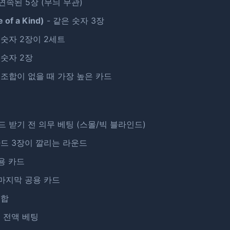
 연속된 5장 (무늬 무관)
of a Kind)
- 같은 숫자 3장
 숫자 2장이 2세트
 숫자 2장
 조합이 없을 때 가장 높은 카드
드 받기 전 의무 베팅 (스몰/빅 블라인드)
카드 3장이 깔리는 라운드
용 카드
 마지막 공용 카드
총합
칩 전액 베팅