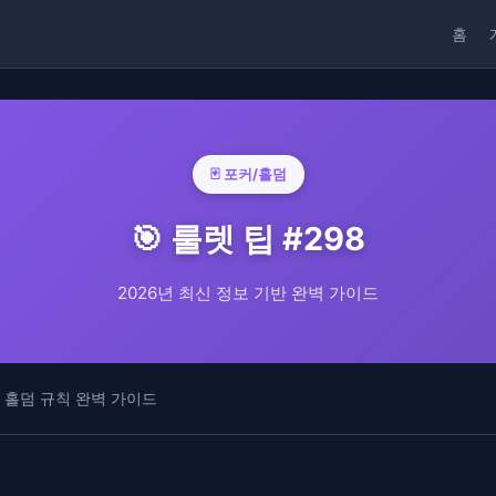
홈
🃏 포커/홀덤
🎯 룰렛 팁 #298
2026년 최신 정보 기반 완벽 가이드
 홀덤 규칙 완벽 가이드