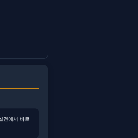
​실전에서 바로