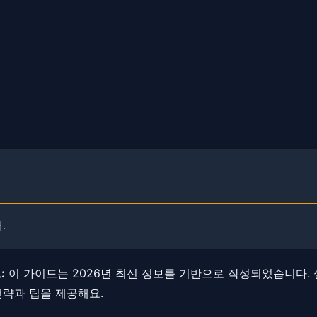
.
:
이 가이드는 2026년 최신 정보를 기반으로 작성되었습니다. ​
전략과 팁을 제공해요.