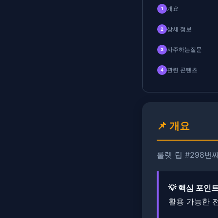
개요
1
상세 정보
2
자주하는질문
3
관련 콘텐츠
4
📌 개요
룰렛 팁 #298번째
💡 핵심 포인트
활용 가능한 