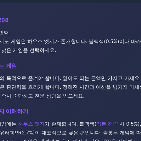
298
번째.
카지노 게임은 하우스 엣지가 존재합니다. ​​블랙잭(0.5%)이나 바카
 낮은 게임을 선택하세요.
있는 게임
 목적으로 즐겨야 합니다. ​​잃어도 되는 금액만 가지고 가세요. 
은 판단력을 흐리게 합니다. 정해진 시간과 예산을 넘기지 마세
 즉시 중단하고 전문 상담을 받으세요.
엣지 이해하기
게임에는
하우스 엣지
가 존재합니다. 블랙잭(
기본 전략
시 0.5%
 룰렛 유러피안(2.7%)이 대표적으로 낮은 편입니다. 슬롯은 게임에 따