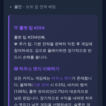
올인
- 보유 칩 전액 베팅
💡 룰렛 팁 #294
룰렛 팁 #294번째.
💎 추가 팁: 기본 전략을 완벽히 익힌 후 게임에
참여하세요. ​​감으로 플레이하면 장기적으로 반
드시 손해를 봅니다.
🎲 하우스 엣지 이해하기
모든 카지노 게임에는
하우스 엣지
가 존재합니
다. ​​블랙잭(
기본 전략
시 0.5%), 바카라 뱅커
(1.06%), 룰렛 유러피안(2.7%)이 대표적으로
낮은 편입니다. ​장기적으로 수익을 내려면 하우
스 엣지가 낮은 게임을 선택하세요. 슬롯은 게