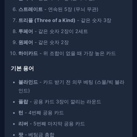
스트레이트
- 연속된 5장 (무늬 무관)
트리플 (Three of a Kind)
- 같은 숫자 3장
투페어
- 같은 숫자 2장이 2세트
원페어
- 같은 숫자 2장
하이카드
- 위 조합이 없을 때 가장 높은 카드
기본 용어
블라인드
- 카드 받기 전 의무 베팅 (스몰/빅 블라
인드)
플랍
- 공용 카드 3장이 깔리는 라운드
턴
- 4번째 공용 카드
리버
- 5번째 마지막 공용 카드
팟
- 베팅금 총합