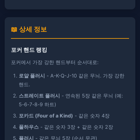
📖 상세 정보
포커 핸드 랭킹
포커에서 가장 강한 핸드부터 순서대로:
로얄 플러시
- A-K-Q-J-10 같은 무늬. 가장 강한
핸드.
스트레이트 플러시
- 연속된 5장 같은 무늬 (예:
5-6-7-8-9 하트)
포카드 (Four of a Kind)
- 같은 숫자 4장
풀하우스
- 같은 숫자 3장 + 같은 숫자 2장
플러시
- 같은 무늬 5장 (순서 무관)