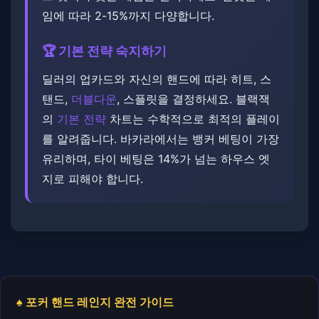
임에 따라 2-15%까지 다양합니다.
🏆 기본 전략 숙지하기
​​딜러의 업카드와 자신의 핸드에 따라 히트, 스
탠드,
더블다운
, 스플릿을 결정하세요. 블랙잭
의
기본 전략
차트는 수학적으로 최적의 플레이
를 알려줍니다. ​바카라에서는 뱅커 베팅이 가장
유리하며, 타이 베팅은 14%가 넘는 하우스 엣
지로 피해야 합니다.
♠️ 포커 핸드 레인지 완전 가이드