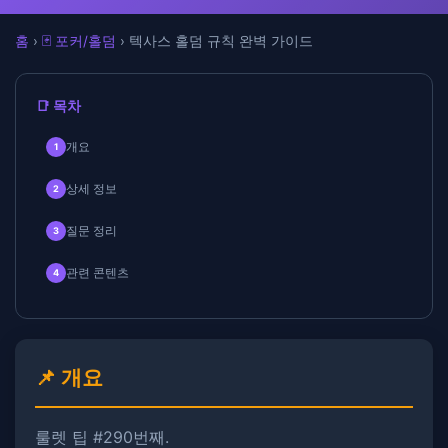
홈
›
🃏 포커/홀덤
› 텍사스 홀덤 규칙 완벽 가이드
📑 목차
개요
1
상세 정보
2
질문 정리
3
관련 콘텐츠
4
📌 개요
룰렛 팁 #290번째.