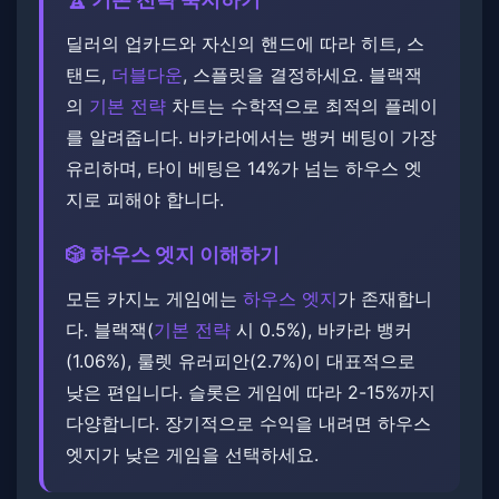
​딜러의 업카드와 자신의 핸드에 따라 히트, 스
탠드,
더블다운
, 스플릿을 결정하세요. 블랙잭
의
기본 전략
차트는 수학적으로 최적의 플레이
를 알려줍니다. 바카라에서는 뱅커 베팅이 가장
유리하며, 타이 베팅은 14%가 넘는 하우스 엣
지로 피해야 합니다.
🎲 하우스 엣지 이해하기
모든 카지노 게임에는
하우스 엣지
가 존재합니
다. ​블랙잭(
기본 전략
시 0.5%), 바카라 뱅커
(1.06%), 룰렛 유러피안(2.7%)이 대표적으로
낮은 편입니다. ​​슬롯은 게임에 따라 2-15%까지
다양합니다. 장기적으로 수익을 내려면 하우스
엣지가 낮은 게임을 선택하세요.