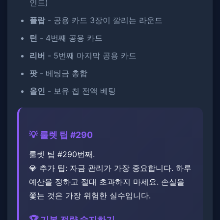
인드)
플랍
- 공용 카드 3장이 깔리는 라운드
턴
- 4번째 공용 카드
리버
- 5번째 마지막 공용 카드
팟
- 베팅금 총합
올인
- 보유 칩 전액 베팅
💡 룰렛 팁 #290
룰렛 팁 #290번째.
💎 추가 팁: 자금 관리가 가장 중요합니다. 하루
예산을 정하고 절대 초과하지 마세요. 손실을
쫓는 것은 가장 위험한 실수입니다.
🏆 기본 전략 숙지하기