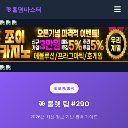
☰
🎯
홀덤마스터
🃏 포커/홀덤
🎯 룰렛 팁 #290
2026년 최신 정보 기반 완벽 가이드