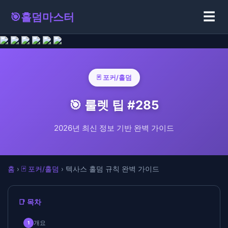
☰
🎯
홀덤마스터
🃏 포커/홀덤
🎯 룰렛 팁 #285
2026년 최신 정보 기반 완벽 가이드
홈
›
🃏 포커/홀덤
› 텍사스 홀덤 규칙 완벽 가이드
📑 목차
개요
1