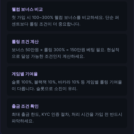
웰컴 보너스 비교
첫 가입 시 100~300% 웰컴 보너스를 비교하세요. 단순 퍼
센트보다 롤링 조건이 더 중요합니다.
롤링 조건 계산
보너스 50만원 × 롤링 300% = 150만원 베팅 필요. 현실적
으로 달성 가능한 조건인지 계산하세요.
게임별 기여율
슬롯 100%, 블랙잭 10%, 바카라 10% 등 게임별 롤링 기여율
이 다릅니다. 슬롯으로 소진이 유리.
출금 조건 확인
최대 출금 한도, KYC 인증 절차, 처리 시간을 가입 전 반드시
파악하세요.