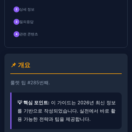
상세 정보
2
질의응답
3
관련 콘텐츠
4
📌 개요
룰렛 팁 #285번째.
💡 핵심 포인트:
이 가이드는 2026년 최신 정보
를 기반으로 작성되었습니다. ​​실전에서 바로 활
용 가능한 전략과 팁을 제공합니다.