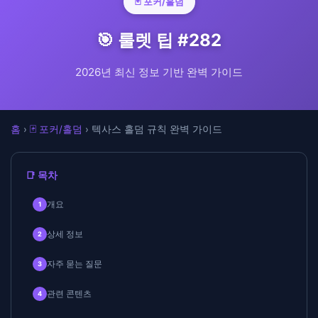
🃏 포커/홀덤
🎯 룰렛 팁 #282
2026년 최신 정보 기반 완벽 가이드
홈
›
🃏 포커/홀덤
› 텍사스 홀덤 규칙 완벽 가이드
📑 목차
개요
1
상세 정보
2
자주 묻는 질문
3
관련 콘텐츠
4