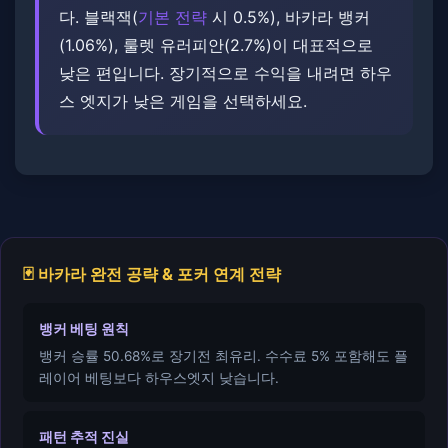
다. 블랙잭(
기본 전략
시 0.5%), 바카라 뱅커
(1.06%), 룰렛 유러피안(2.7%)이 대표적으로
낮은 편입니다. ​장기적으로 수익을 내려면 하우
스 엣지가 낮은 게임을 선택하세요.
🃏 바카라 완전 공략 & 포커 연계 전략
뱅커 베팅 원칙
뱅커 승률 50.68%로 장기전 최유리. 수수료 5% 포함해도 플
레이어 베팅보다 하우스엣지 낮습니다.
패턴 추적 진실