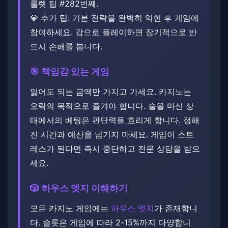
룰렛 팁 #282번째.
💎 추가 팁: 기본 전략을 완벽히 익힌 후 게임에
참여하세요. ​감으로 플레이하면 장기적으로 반
드시 손해를 봅니다.
🎯 책임감 있는 게임
잃어도 되는 금액만 가지고 가세요. 카지노는
오락의 목적으로 즐겨야 합니다. ​​술을 마신 상
태에서의 베팅은 판단력을 흐리게 합니다. ​정해
진 시간과 예산을 넘기지 마세요. ​​게임이 스트
레스가 된다면 즉시 중단하고 전문 상담을 받으
세요.
🎲 하우스 엣지 이해하기
모든 카지노 게임에는
하우스 엣지
가 존재합니
다. 슬롯은 게임에 따라 2-15%까지 다양합니