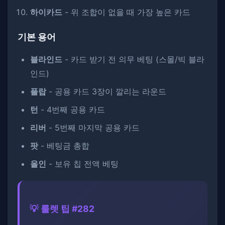
하이카드
- 위 조합이 없을 때 가장 높은 카드
기본 용어
블라인드
- 카드 받기 전 의무 베팅 (스몰/빅 블라
인드)
플랍
- 공용 카드 3장이 깔리는 라운드
턴
- 4번째 공용 카드
리버
- 5번째 마지막 공용 카드
팟
- 베팅금 총합
올인
- 보유 칩 전액 베팅
💡 룰렛 팁 #282