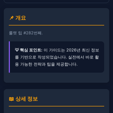
📌 개요
룰렛 팁 #282번째.
💡 핵심 포인트:
이 가이드는 2026년 최신 정보
를 기반으로 작성되었습니다. 실전에서 바로 활
용 가능한 전략과 팁을 제공합니다.
📖 상세 정보