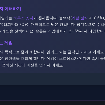
엣지 이해하기
게임에는
하우스 엣지
가 존재합니다. ​​블랙잭(
기본 전략
시 0.5%
 룰렛 유러피안(2.7%)이 대표적으로 낮은 편입니다. ​​장기적으로 수
 게임을 선택하세요. 슬롯은 게임에 따라 2-15%까지 다양합니
있는 게임
 목적으로 즐겨야 합니다. ​잃어도 되는 금액만 가지고 가세요.
은 판단력을 흐리게 합니다. 게임이 스트레스가 된다면 즉시 중
. 정해진 시간과 예산을 넘기지 마세요.