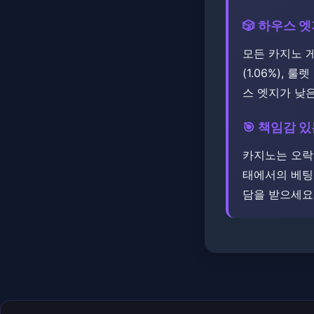
🎲 하우스 
모든 카지노 
(1.06%),
스 엣지가 낮은
🎯 책임감 
카지노는 오락의
태에서의 베팅
담을 받으세요