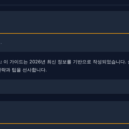
.
:
이 가이드는 2026년 최신 정보를 기반으로 작성되었습니다.
전략과 팁을 선사합니다.