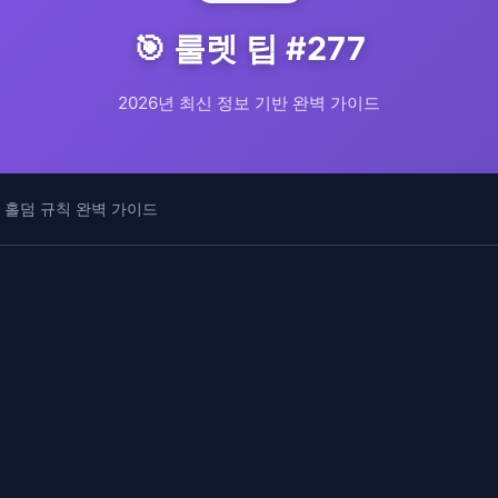
🎯 룰렛 팁 #277
2026년 최신 정보 기반 완벽 가이드
 홀덤 규칙 완벽 가이드