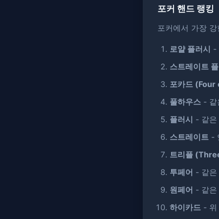
포커 핸드 랭킹
포커에서 가장 강
로얄 플러시
-
스트레이트 
포카드 (Four o
풀하우스
- 같
플러시
- 같은
스트레이트
-
트리플 (Three 
투페어
- 같은
원페어
- 같은
하이카드
- 위