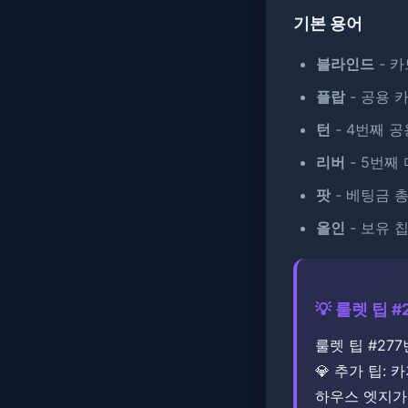
기본 용어
블라인드
- 카
플랍
- 공용 
턴
- 4번째 공
리버
- 5번째
팟
- 베팅금 
올인
- 보유 
💡 룰렛 팁 #
룰렛 팁 #277
💎 추가 팁:
하우스 엣지가