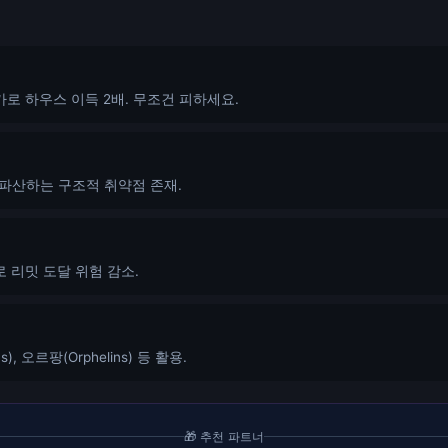
추가로 하우스 이득 2배. 무조건 피하세요.
려 파산하는 구조적 취약점 존재.
으로 리밋 도달 위험 감소.
오르팡(Orphelins) 등 활용.
🎁 추천 파트너