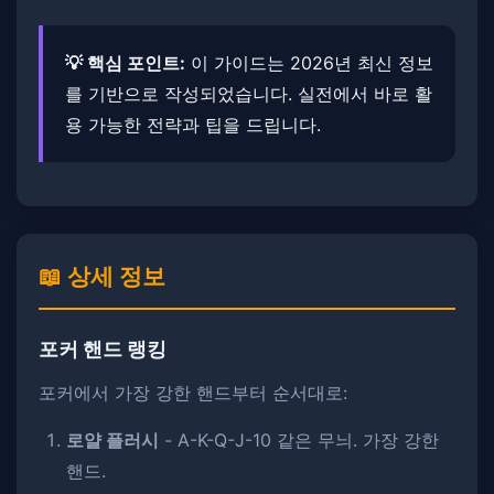
💡 핵심 포인트:
이 가이드는 2026년 최신 정보
를 기반으로 작성되었습니다. ​​실전에서 바로 활
용 가능한 전략과 팁을 드립니다.
📖 상세 정보
포커 핸드 랭킹
포커에서 가장 강한 핸드부터 순서대로:
로얄 플러시
- A-K-Q-J-10 같은 무늬. ​​가장 강한
핸드.