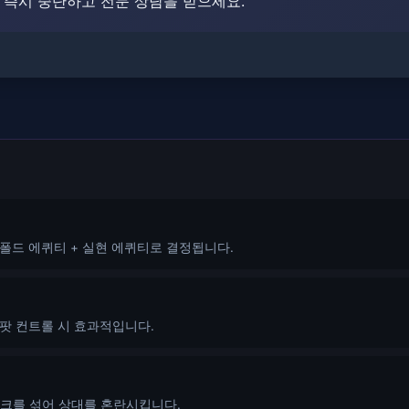
 즉시 중단하고 전문 상담을 받으세요.
 폴드 에퀴티 + 실현 에퀴티로 결정됩니다.
 팟 컨트롤 시 효과적입니다.
으로 체크를 섞어 상대를 혼란시킵니다.