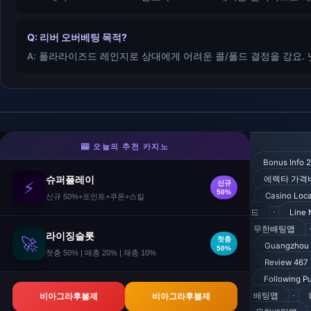
Q: 리버 오버베팅 목적?
A: 폴라라이즈드 레인지로 상대에게 어려운 콜/폴드 결정을 강요. 
🎰 오늘의 추천 카지노
조이카지노
- 우리계열
Bonus Inf
룰렛/슬롯/스포츠 상시 이벤트 진행.
슈퍼플레이
에렉타 가격비
⚡
신규
🎁 상시 이벤트
50%
Casino Lo
신규 50%+포인트+쿠폰+스킬
·
드
Line
무한배팅맵
라이징슬롯
🚀
첫충
Guangzho
50%
첫충 50% | 매충 20% | 재충 10%
Review 4
Following 
·
배팅맵
비아그라후불제
비아그라후불제