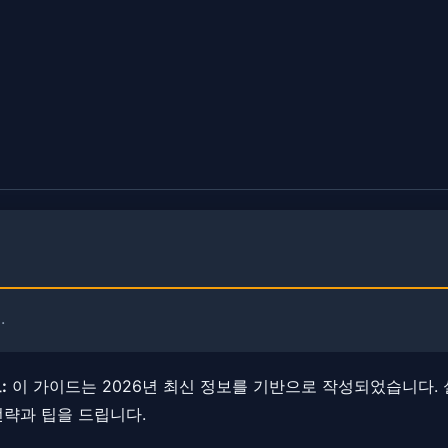
.
:
이 가이드는 2026년 최신 정보를 기반으로 작성되었습니다. ​
전략과 팁을 드립니다.