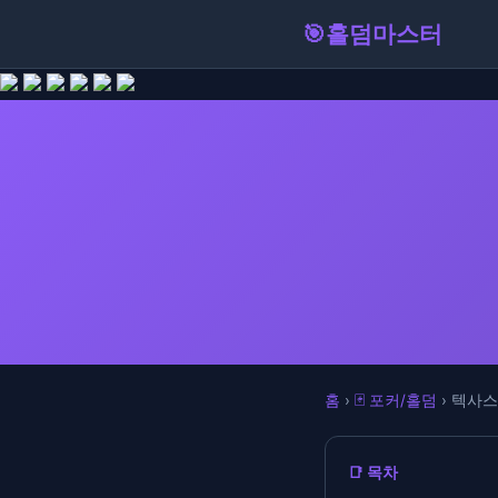
🎯
홀덤마스터
홈
›
🃏 포커/홀덤
› 텍사스
📑 목차