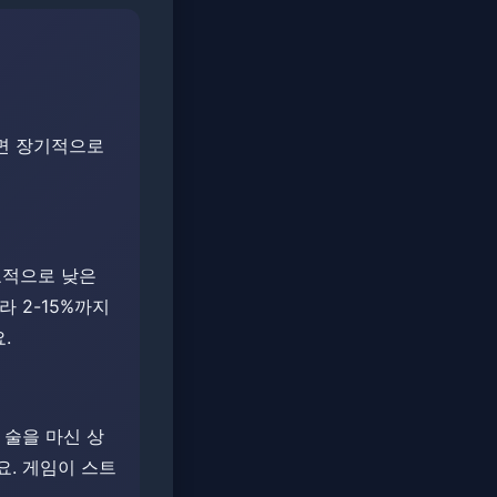
하면 장기적으로
대표적으로 낮은
라 2-15%까지
.
 술을 마신 상
 ​​게임이 스트