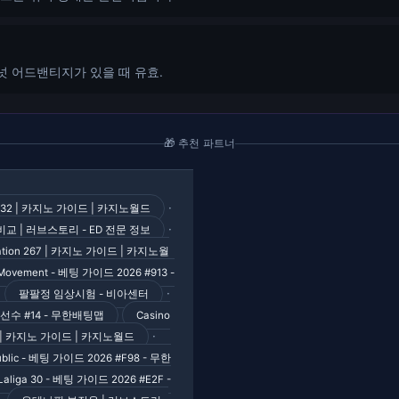
넛 어드밴티지가 있을 때 유효.
🎁 추천 파트너
·
o 232 | 카지노 가이드 | 카지노월드
·
교 | 러브스토리 - ED 전문 정보
cation 267 | 카지노 가이드 | 카지노월
 Movement - 베팅 가이드 2026 #913 -
·
·
팔팔정 임상시험 - 비아센터
u 선수 #14 - 무한배팅맵
Casino
·
67 | 카지노 가이드 | 카지노월드
Public - 베팅 가이드 2026 #F98 - 무한
Laliga 30 - 베팅 가이드 2026 #E2F -