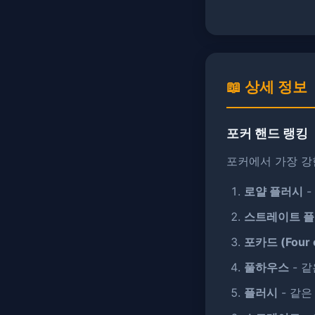
📖 상세 정보
포커 핸드 랭킹
포커에서 가장 강
로얄 플러시
-
스트레이트 
포카드 (Four o
풀하우스
- 같
플러시
- 같은