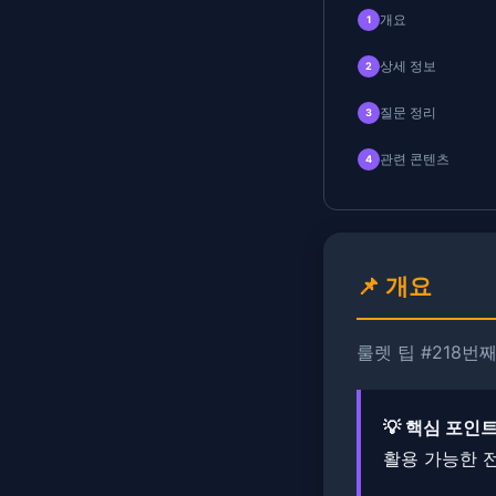
개요
1
상세 정보
2
질문 정리
3
관련 콘텐츠
4
📌 개요
룰렛 팁 #218번째
💡 핵심 포인트
활용 가능한 