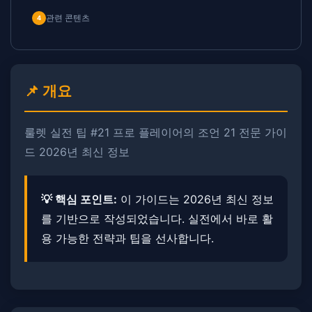
관련 콘텐츠
4
📌 개요
룰렛 실전 팁 #21 프로 플레이어의 조언 21 전문 가이
드 2026년 최신 정보
💡 핵심 포인트:
이 가이드는 2026년 최신 정보
를 기반으로 작성되었습니다. ​​실전에서 바로 활
용 가능한 전략과 팁을 선사합니다.