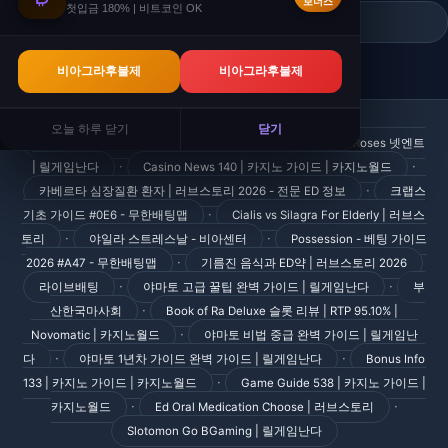
보너스
첫입금 180% | 비트코인 OK
홀덤윈
·
비아그라후불제
비아그라후불제
오늘 하루 닫기
닫기
·
야마토 봄 이벤트 완벽 가이드 | 릴게임난다
Guns N Roses 넷엔트
·
·
| 릴게임난다
Casino News 140 | 카지노 가이드 | 카지노월드
·
카베르타 심장질환 환자 | 러브스토리 2026 - 전문 ED 정보
크랩스
·
기초 가이드 #0E6 - 무한배팅맵
Cialis vs Silagra For Elderly | 러브스
·
·
토리
야일라 스트레스날 - 비아센터
Possession - 베팅 가이드
·
2026 #A47 - 무한배팅맵
기름진 음식과 ED약 | 러브스토리 2026
·
·
라이브배팅
야마토 고급 꿀팁 완벽 가이드 | 릴게임난다
부
·
산한국마사회
Book of Ra Deluxe 슬롯 리뷰 | RTP 95.10% |
·
Novomatic | 카지노월드
야마토 비법 중급 완벽 가이드 | 릴게임난
·
·
다
야마토 1년차 가이드 완벽 가이드 | 릴게임난다
Bonus Info
·
133 | 카지노 가이드 | 카지노월드
Game Guide 538 | 카지노 가이드 |
·
·
카지노월드
Ed Oral Medication Choose | 러브스토리
Slotomon Go BGaming | 릴게임난다