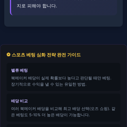
지로 피해야 합니다.
⚽ 스포츠 베팅 심화 전략 완전 가이드
밸류 베팅
북메이커 배당이 실제 확률보다 높다고 판단될 때만 베팅.
장기적으로 수익을 낼 수 있는 유일한 방법.
배당 비교
여러 북메이커 배당을 비교해 최고 배당 선택(오즈 쇼핑). 같
은 베팅도 5-10% 더 높은 배당이 가능합니다.