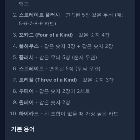
핸드.
스트레이트 플러시
- 연속된 5장 같은 무늬 (예:
5-6-7-8-9 하트)
포카드 (Four of a Kind)
- 같은 숫자 4장
풀하우스
- 같은 숫자 3장 + 같은 숫자 2장
플러시
- 같은 무늬 5장 (순서 무관)
스트레이트
- 연속된 5장 (무늬 무관)
트리플 (Three of a Kind)
- 같은 숫자 3장
투페어
- 같은 숫자 2장이 2세트
원페어
- 같은 숫자 2장
하이카드
- 위 조합이 없을 때 가장 높은 카드
기본 용어