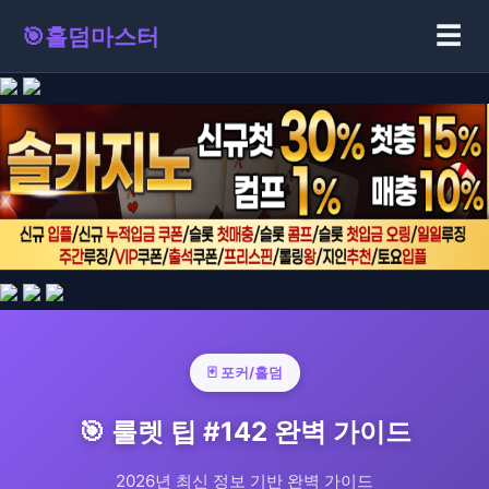
☰
🎯
홀덤마스터
🃏 포커/홀덤
🎯 룰렛 팁 #142 완벽 가이드
2026년 최신 정보 기반 완벽 가이드