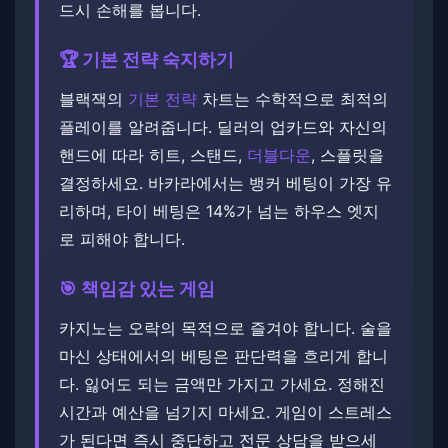
드시 손해를 봅니다.
🏆 기본 전략 숙지하기
블랙잭의
기본 전략
차트는 수학적으로 최적의
플레이를 알려줍니다. ​​딜러의 업카드와 자신의
핸드에 따라 히트, 스탠드,
더블다운
, 스플릿을
결정하세요. ​​바카라에서는 뱅커 베팅이 가장 유
리하며, 타이 베팅은 14%가 넘는 하우스 엣지
로 피해야 합니다.
🎯 책임감 있는 게임
카지노는 오락의 목적으로 즐겨야 합니다. 술을
마신 상태에서의 베팅은 판단력을 흐리게 합니
다. ​​잃어도 되는 금액만 가지고 가세요. ​​정해진
시간과 예산을 넘기지 마세요. ​​게임이 스트레스
가 된다면 즉시 중단하고 전문 상담을 받으세