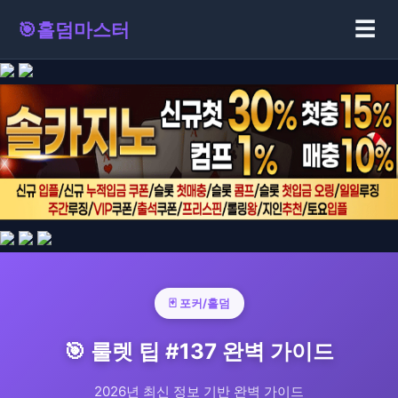
☰
🎯
홀덤마스터
🃏 포커/홀덤
🎯 룰렛 팁 #137 완벽 가이드
2026년 최신 정보 기반 완벽 가이드