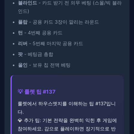
블라인드
- 카드 받기 전 의무 베팅 (스몰/빅 블라
인드)
플랍
- 공용 카드 3장이 깔리는 라운드
턴
- 4번째 공용 카드
리버
- 5번째 마지막 공용 카드
팟
- 베팅금 총합
올인
- 보유 칩 전액 베팅
💡 룰렛 팁 #137
룰렛에서 하우스엣지를 이해하는 팁 #137입니
다.
💎 추가 팁: 기본 전략을 완벽히 익힌 후 게임에
참여하세요. 감으로 플레이하면 장기적으로 반