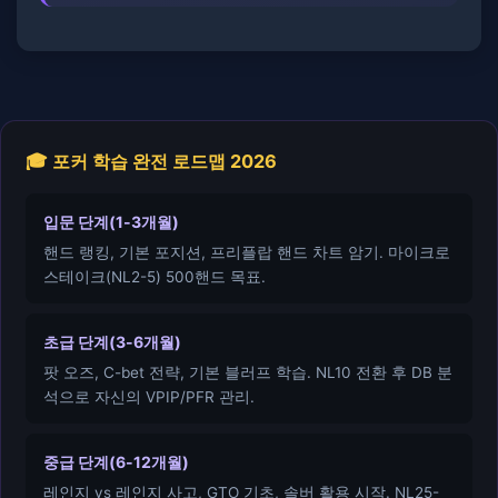
🎓 포커 학습 완전 로드맵 2026
입문 단계(1-3개월)
핸드 랭킹, 기본 포지션, 프리플랍 핸드 차트 암기. 마이크로
스테이크(NL2-5) 500핸드 목표.
초급 단계(3-6개월)
팟 오즈, C-bet 전략, 기본 블러프 학습. NL10 전환 후 DB 분
석으로 자신의 VPIP/PFR 관리.
중급 단계(6-12개월)
레인지 vs 레인지 사고, GTO 기초, 솔버 활용 시작. NL25-