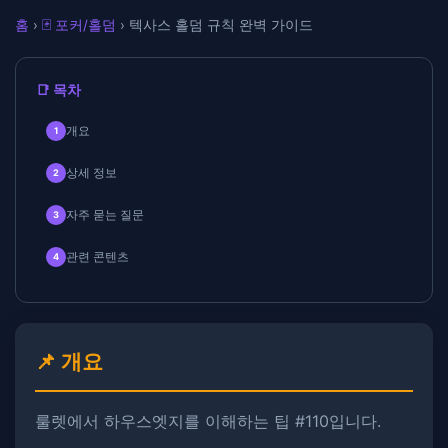
홈
›
🃏 포커/홀덤
› 텍사스 홀덤 규칙 완벽 가이드
📑 목차
개요
1
상세 정보
2
자주 묻는 질문
3
관련 콘텐츠
4
📌 개요
룰렛에서 하우스엣지를 이해하는 팁 #110입니다.