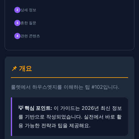
상세 정보
2
흔한 질문
3
관련 콘텐츠
4
📌 개요
룰렛에서 하우스엣지를 이해하는 팁 #102입니다.
💡 핵심 포인트:
이 가이드는 2026년 최신 정보
를 기반으로 작성되었습니다. ​실전에서 바로 활
용 가능한 전략과 팁을 제공해요.