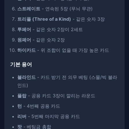
스트레이트
- 연속된 5장 (무늬 무관)
트리플 (Three of a Kind)
- 같은 숫자 3장
투페어
- 같은 숫자 2장이 2세트
원페어
- 같은 숫자 2장
하이카드
- 위 조합이 없을 때 가장 높은 카드
기본 용어
블라인드
- 카드 받기 전 의무 베팅 (스몰/빅 블라
인드)
플랍
- 공용 카드 3장이 깔리는 라운드
턴
- 4번째 공용 카드
리버
- 5번째 마지막 공용 카드
팟
- 베팅금 총합