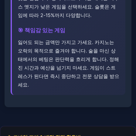
스 엣지가 낮은 게임을 선택하세요. ​슬롯은 게
임에 따라 2-15%까지 다양합니다.
🎯 책임감 있는 게임
잃어도 되는 금액만 가지고 가세요. 카지노는
오락의 목적으로 즐겨야 합니다. ​술을 마신 상
태에서의 베팅은 판단력을 흐리게 합니다. 정해
진 시간과 예산을 넘기지 마세요. ​게임이 스트
레스가 된다면 즉시 중단하고 전문 상담을 받으
세요.