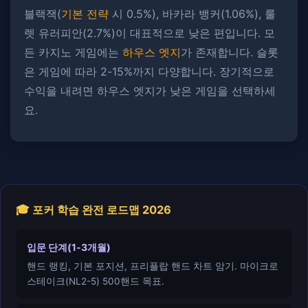
​블랙잭(
기본 전략
시 0.5%), 바카라 뱅커(1.06%), 룰
렛 유러피안(2.7%)이 대표적으로 낮은 편입니다. 모
든 카지노 게임에는
하우스 엣지
가 존재합니다. 슬롯
은 게임에 따라 2-15%까지 다양합니다. ​장기적으로
수익을 내려면 하우스 엣지가 낮은 게임을 선택하세
요.
🎓 포커 학습 완전 로드맵 2026
입문 단계(1-3개월)
핸드 랭킹, 기본 포지션, 프리플랍 핸드 차트 암기. 마이크로
스테이크(NL2-5) 500핸드 목표.