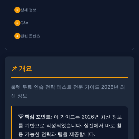
상세 정보
2
Q&A
3
관련 콘텐츠
4
📌 개요
룰렛 무료 연습 전략 테스트 전문 가이드 2026년 최
신 정보
💡 핵심 포인트:
이 가이드는 2026년 최신 정보
를 기반으로 작성되었습니다. 실전에서 바로 활
용 가능한 전략과 팁을 제공합니다.