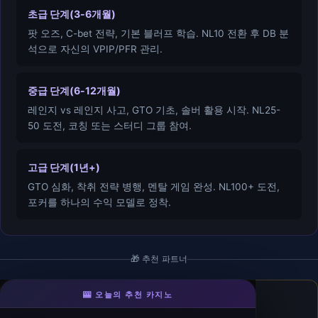
초급 단계(3-6개월)
팟 오즈, C-bet 전략, 기본 블러프 학습. NL10 전환 후 DB 분
석으로 자신의 VPIP/PFR 관리.
중급 단계(6-12개월)
레인지 vs 레인지 사고, GTO 기초, 솔버 활용 시작. NL25-
50 도전, 코칭 또는 스터디 그룹 참여.
고급 단계(1년+)
GTO 심화, 착취 전략 병행, 멘탈 게임 완성. NL100+ 도전,
포커를 하나의 수익 모델로 정착.
🎁 추천 파트너
🎰 오늘의 추천 카지노
카심바슬롯
- 슬롯